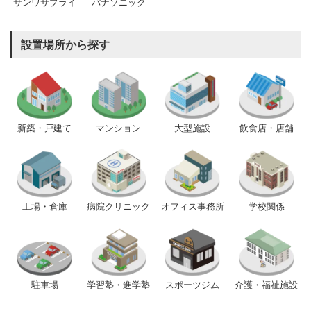
サンワサプライ
パナソニック
設置場所から探す
新築・戸建て
マンション
大型施設
飲食店・店舗
工場・倉庫
病院クリニック
オフィス事務所
学校関係
駐車場
学習塾・進学塾
スポーツジム
介護・福祉施設