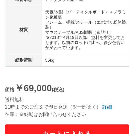
天板/木製（パーティクルボード）＋メラミ
ン化粧板
フレーム・棚板/スチール（エポポリ粉体塗
装）
材質
マウステーブル/ABS樹脂（布貼り）
※2018年4月19日以降、塗料を変更してお
ります。以前のロットに比べ、多少色合い
が変わっています。
総耐荷重
55kg
￥69,000
価格
(税込)
送料無料
11時までのご注文で即日発送（※一部除く）
詳細
在庫：※納期はお問い合わせください
カートに入れる