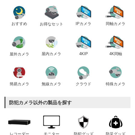
おすすめ
IPカメラ
同軸カメラ
お得なセット
屋内カメラ
4KIP
4K同軸
屋外カメラ
簡易カメラ
無線カメラ
クラウド
特殊カメラ
防犯カメラ以外の製品を探す
レコーダー
モニター
防犯グッズ
防災グッズ