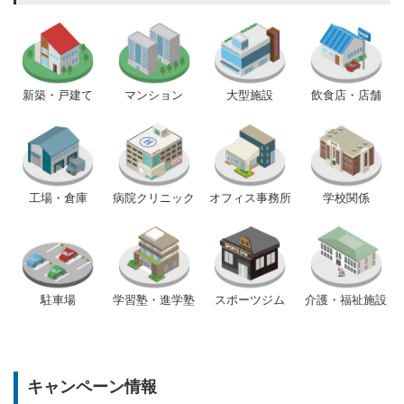
新築・戸建て
マンション
大型施設
飲食店・店舗
工場・倉庫
病院クリニック
オフィス事務所
学校関係
駐車場
学習塾・進学塾
スポーツジム
介護・福祉施設
キャンペーン情報