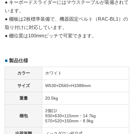
● キーボードスライダーにはマウステーブルが装備されて
います。
● 棚板は2枚標準装備で、機器固定ベルト（RAC-BL1）の
取り付けに対応しています。
● 棚位置は100mmピッチで可変できます。
製品仕様
カラー
ホワイト
サイズ
W530×D565×H1088mm
重量
20.5kg
2個口/
梱包
930×630×115mm・14.7kg
570×520×150mm・8.9kg
出荷形態
ノックダウン組立式