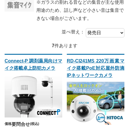
※ガラスの割れる音などの集音が主な使用
用途のため、話し声など小さい音は集音で
きない場合がございます。
並べ替え：
7
件あります
Connect-P 調剤薬局向けマ
RD-CI241MS 220万画素マ
イク搭載卓上防犯カメラ
イク搭載PoE対応屋外防滴
IPネットワークカメラ
価格
要問合せ
(税込)