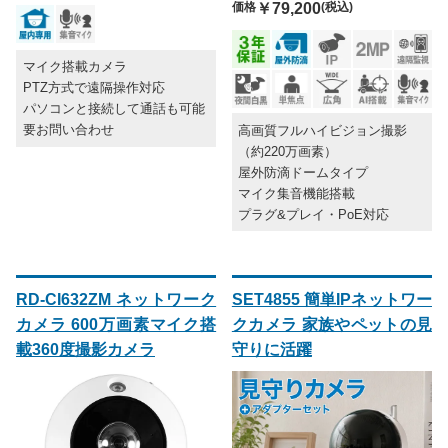
価格
￥79,200
(税込)
マイク搭載カメラ
PTZ方式で遠隔操作対応
パソコンと接続して通話も可能
要お問い合わせ
高画質フルハイビジョン撮影
（約220万画素）
屋外防滴ドームタイプ
マイク集音機能搭載
プラグ&プレイ・PoE対応
RD-CI632ZM ネットワーク
SET4855 簡単IPネットワー
カメラ 600万画素マイク搭
クカメラ 家族やペットの見
載360度撮影カメラ
守りに活躍