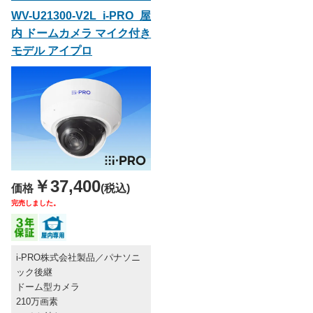
WV-U21300-V2L i-PRO 屋
内 ドームカメラ マイク付き
モデル アイプロ
￥37,400
価格
(税込)
完売しました。
i-PRO株式会社製品／パナソニ
ック後継
ドーム型カメラ
210万画素