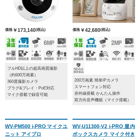
価格
￥173,140
(税込)
価格
￥42,680
(税込)
フルHD以上の超高画質撮影
（約600万画素）
200万画素 簡単IPカメラ
360度撮影カメラ
スマートフォン対応
プラグ&プレイ・PoE対応
赤外線搭載 かんたん操作
マイク搭載で録音可能
双方向音声機能（マイク搭載）
WV-PM500 i-PRO マイクユ
WV-U11300-V2 i-PRO 屋内
ニット アイプロ
ボックスカメラ マイク付き