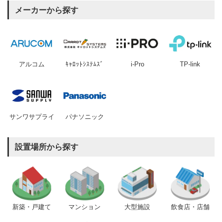
メーカーから探す
アルコム
ｷｬﾛｯﾄｼｽﾃﾑｽﾞ
i-Pro
TP-link
サンワサプライ
パナソニック
設置場所から探す
新築・戸建て
マンション
大型施設
飲食店・店舗