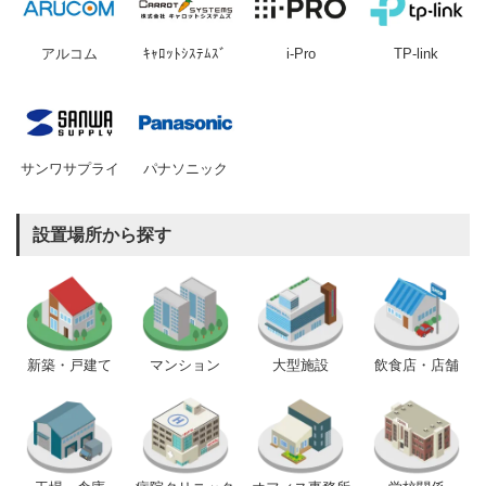
アルコム
ｷｬﾛｯﾄｼｽﾃﾑｽﾞ
i-Pro
TP-link
サンワサプライ
パナソニック
設置場所から探す
新築・戸建て
マンション
大型施設
飲食店・店舗