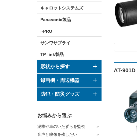
キャロットシステムズ
Panasonic製品
i-PRO
サンワサプライ
TP-link製品
形状から探す
AT-90
ドーム型カメラ
録画機・周辺機器
ボックス型カメラ
デジタルレコーダー
防犯・防災グッズ
バレット型カメラ
モニター
防犯グッズ
その他形状のカメラ
お悩みから選ぶ
ハウジング
防災グッズ
泥棒や車のいたずらを監視
ブラケット
ダミーカメラ
音声と映像を残したい