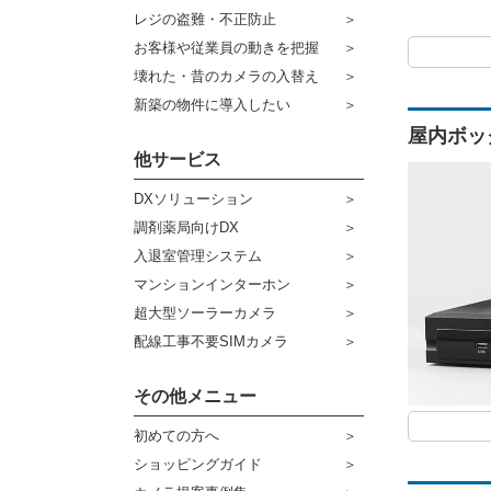
ケーブル
センサーライト・アラーム
レジの盗難・不正防止
お客様や従業員の動きを把握
コネクター
防犯ステッカー
壊れた・昔のカメラの入替え
その他周辺機器
宅配ボックス
新築の物件に導入したい
屋内ボック
アウトレット品
他サービス
販売終了商品
DXソリューション
調剤薬局向けDX
入退室管理システム
マンションインターホン
超大型ソーラーカメラ
配線工事不要SIMカメラ
その他メニュー
初めての方へ
ショッピングガイド