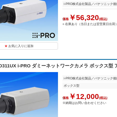
i-PRO株式会社製品／パナソニック後
￥56,320
価格
(税込)
○ 在庫あり（当日または翌営業日出荷
お気に入りに追加
ND311UX i-PRO ダミーネットワークカメラ ボックス型
i-PRO株式会社製品／パナソニック後
ボックス型
￥12,000
価格
(税込)
※納期はお問い合わせください