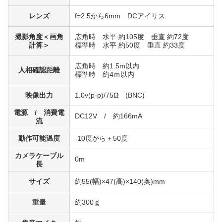
レンズ
f=2.5から6mm DCアイリス
撮影角度＜画角
広角時 水平 約105度 垂直 約72度
計算＞
標準時 水平 約50度 垂直 約33度
広角時 約1.5m以内
人相確認距離
標準時 約4ｍ以内
映像出力
1.0v(p-p)/75Ω (BNC)
電源 / 消費電
DC12V / 約166mA
流
動作可能温度
-10度から＋50度
カメラケーブル
0m
長
サイズ
約55(幅)×47(高)×140(奥)mm
重量
約300ｇ