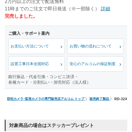
2万円以上の注文で配送無料
11時までのご注文で即日発送（※一部除く）
詳細
完売しました。
お支払い方法について
お買い物の流れについて
設置工事日本全国対応
安心のアルコムの保証制度
銀行振込・代金引換・コンビニ決済・
各種カード・分割払い・掛売対応（法人様）
防犯カメラ･監視カメラの専門販売店アルコム トップ
販売終了製品
RD-32
対象商品の場合はステッカープレゼント