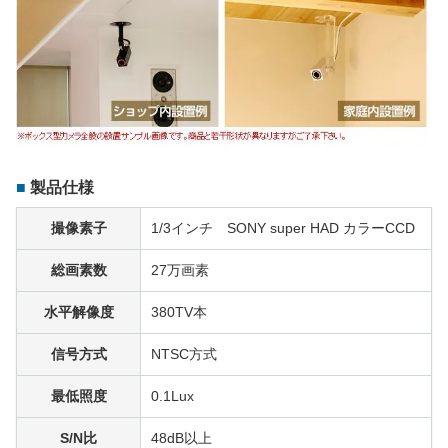
製品仕様
撮像素子
1/3インチ SONY super HAD カラーCCD
総画素数
27万画素
水平解像度
380TV本
信号方式
NTSC方式
最低照度
0.1Lux
S/N比
48dB以上