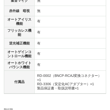
集音マイク
無
赤外線 暗視
無
オートアイリス
有
機能
フリッカレス機
有
能
逆光補正機能
有
オートゲインコ
有
ントロール機能
オートホワイト
有
バランス機能
RD-0002（BNCP-RCAJ変換コネクター）
×1
付属品
RD-3306（安定化ACアダプター）×1
製品保証書・取扱説明書×1