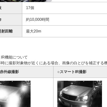
数
17個
命
約10,000時間
照射距離
最大20m
IR機能について
影時に撮影対象物が近くにある場合、画像の白とびを補正する
の赤外線撮影
○スマートIR撮影