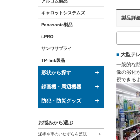
アルコム製品
キャロットシステムズ
製品詳
Panasonic製品
i-PRO
サンワサプライ
大型テレ
TP-link製品
一般的な防
像の劣化
形状から探す
視できる
ドーム型カメラ
録画機・周辺機器
ボックス型カメラ
デジタルレコーダー
防犯・防災グッズ
バレット型カメラ
モニター
防犯グッズ
その他形状のカメラ
お悩みから選ぶ
ハウジング
防災グッズ
泥棒や車のいたずらを監視
ブラケット
ダミーカメラ