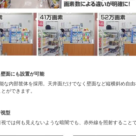
も壁面にも設置が可能
可能な内部筐体を採用。天井面だけでなく壁面など縦横斜め自由
ことができます。
暗視型
目視では何も見えないような暗闇でも、赤外線を照射すること