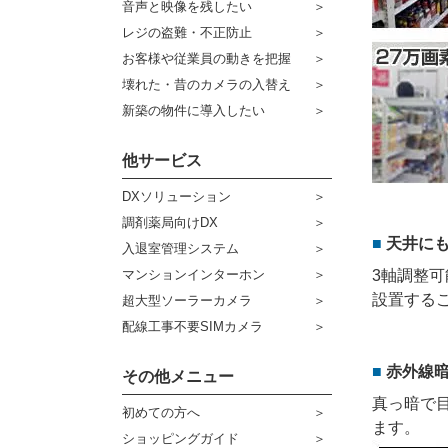
音声と映像を残したい
ケーブル
センサーライト・アラーム
レジの盗難・不正防止
お客様や従業員の動きを把握
コネクター
防犯ステッカー
壊れた・昔のカメラの入替え
その他周辺機器
宅配ボックス
新築の物件に導入したい
アウトレット品
他サービス
販売終了商品
DXソリューション
調剤薬局向けDX
天井に
入退室管理システム
3軸調整
マンションインターホン
設置する
超大型ソーラーカメラ
配線工事不要SIMカメラ
赤外線
その他メニュー
真っ暗で
初めての方へ
ます。
ショッピングガイド