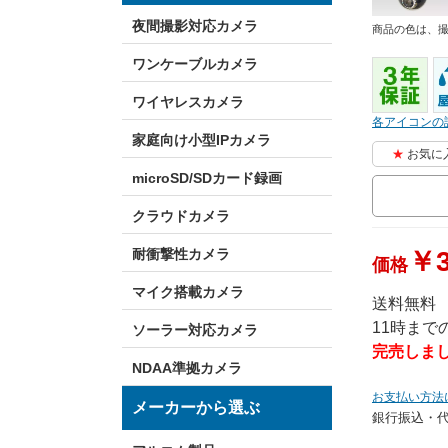
夜間撮影対応カメラ
商品の色は、
ワンケーブルカメラ
ワイヤレスカメラ
各アイコンの
家庭向け小型IPカメラ
お気に
microSD/SDカード録画
クラウドカメラ
￥3
耐衝撃性カメラ
価格
マイク搭載カメラ
送料無料
11時ま
ソーラー対応カメラ
完売しま
NDAA準拠カメラ
お支払い方法
メーカーから選ぶ
銀行振込・