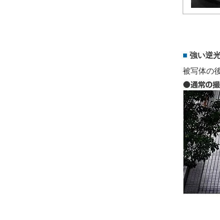
強い逆光
被写体の