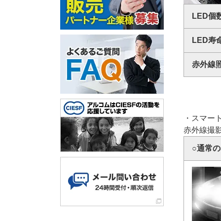
LED個
LED寿
赤外線
・スマート
赤外線撮
○通常