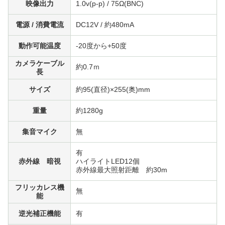
映像出力
1.0v(p-p) / 75Ω(BNC)
電源 / 消費電流
DC12V / 約480mA
動作可能温度
-20度から+50度
カメラケーブル
約0.7ｍ
長
サイズ
約95(直径)×255(奥)mm
重量
約1280g
集音マイク
無
有
赤外線 暗視
ハイライトLED12個
赤外線最大照射距離 約30m
フリッカレス機
無
能
逆光補正機能
有