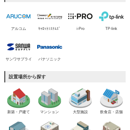
アルコム
ｷｬﾛｯﾄｼｽﾃﾑｽﾞ
i-Pro
TP-link
サンワサプライ
パナソニック
設置場所から探す
新築・戸建て
マンション
大型施設
飲食店・店舗