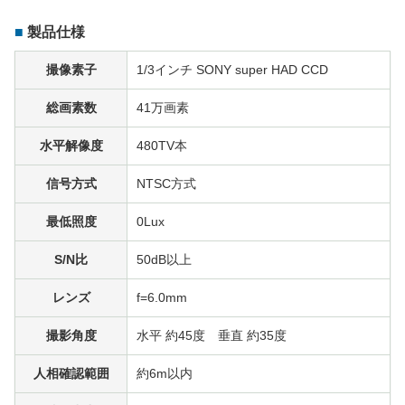
製品仕様
撮像素子
1/3インチ SONY super HAD CCD
総画素数
41万画素
水平解像度
480TV本
信号方式
NTSC方式
最低照度
0Lux
S/N比
50dB以上
レンズ
f=6.0mm
撮影角度
水平 約45度 垂直 約35度
人相確認範囲
約6m以内