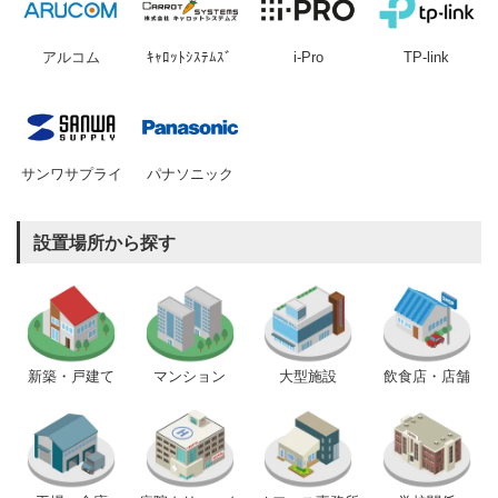
アルコム
ｷｬﾛｯﾄｼｽﾃﾑｽﾞ
i-Pro
TP-link
サンワサプライ
パナソニック
設置場所から探す
新築・戸建て
マンション
大型施設
飲食店・店舗