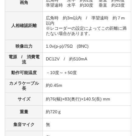
広角時 水平 約62度 垂直 約48度
画角
準望遠時 水平 約30度 垂直 約23度
広角時 約3m以内 / 準望遠時 約７m
以内
人相確認距離
※レコーダーの設定によってこの距離に満
たない場合があります。
映像出力
1.0v(p-p)/75Ω (BNC)
電源 / 消費電
DC12V / 約510mA
流
動作可能温度
－10度～＋50度
カメラケーブル
約0.45m
長
サイズ
約76(幅)×83(奥行)×140.5(長) mm
重量
約720ｇ
集音マイク
無