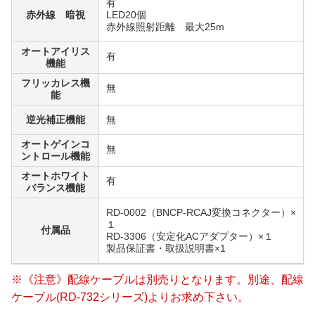
有
赤外線 暗視
LED20個
赤外線照射距離 最大25m
オートアイリス
有
機能
フリッカレス機
無
能
逆光補正機能
無
オートゲインコ
無
ントロール機能
オートホワイト
有
バランス機能
RD-0002（BNCP-RCAJ変換コネクター）×
１
付属品
RD-3306（安定化ACアダプター）×１
製品保証書・取扱説明書×1
※《注意》配線ケーブルは別売りとなります。別途、配線
ケーブル(RD-732シリーズ)よりお求め下さい。