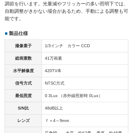
調節を行います。光量減やフリッカーの多い照明下では、
自動調整がきかない場合があるため、手動による調整も可
能です。
製品仕様
撮像素子
1/3インチ カラー CCD
総画素数
41万画素
水平解像度
420TV本
信号方式
NTSC方式
最低照度
0.3Lux （赤外線照射時 0Lux）
S/N比
48dB以上
レンズ
ｆ＝4～9mm