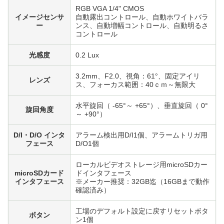
RGB VGA 1/4" CMOS
イメージセンサ
自動露出コントロール、自動ホワイトバラ
ー
ンス、自動増幅コントロール、自動明るさ
コントロール
光感度
0.2 Lux
3.2mm、F2.0、視角：61°、固定アイリ
レンズ
ス、フォーカス範囲：40ｃｍ～無限大
水平旋回（ -65°～ +65°）、垂直旋回（ 0°
旋回角度
～ +90°）
D/I・D/O インタ
アラーム検出用D/I1個、アラームトリガ用
フェース
D/O1個
ローカルビデオストレージ用microSDカー
microSDカード
ドインタフェース
インタフェース
※メーカー推奨：32GB迄（16GBまで動作
確認済み）
工場のデフォルト設定に戻すリセットボタ
ボタン
ン1個