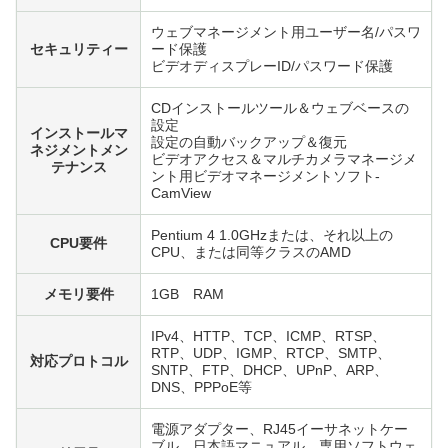
ウェブマネージメント用ユーザー名/パスワ
セキュリティー
ード保護
ビデオディスプレーID/パスワード保護
CDインストールツール＆ウェブベースの
設定
インストールマ
設定の自動バックアップ＆復元
ネジメントメン
ビデオアクセス＆マルチカメラマネージメ
テナンス
ント用ビデオマネージメントソフト-
CamView
Pentium 4 1.0GHzまたは、それ以上の
CPU要件
CPU、または同等クラスのAMD
メモリ要件
1GB RAM
IPv4、HTTP、TCP、ICMP、RTSP、
RTP、UDP、IGMP、RTCP、SMTP、
対応プロトコル
SNTP、FTP、DHCP、UPnP、ARP、
DNS、PPPoE等
電源アダプター、RJ45イーサネットケー
ブル、日本語マニュアル、専用ソフトウェ