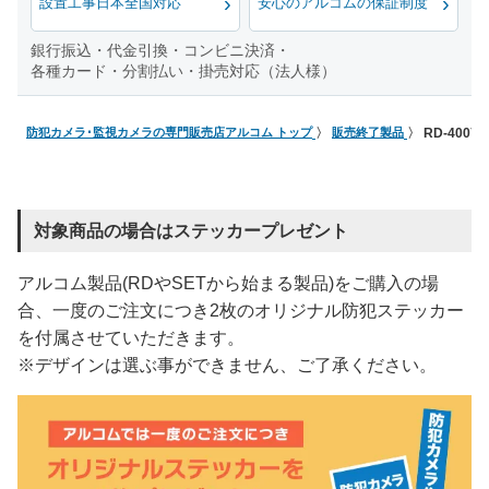
設置工事日本全国対応
安心のアルコムの保証制度
銀行振込・代金引換・コンビニ決済・
各種カード・分割払い・掛売対応（法人様）
防犯カメラ･監視カメラの専門販売店アルコム トップ
販売終了製品
RD-400
対象商品の場合はステッカープレゼント
アルコム製品(RDやSETから始まる製品)をご購入の場
合、一度のご注文につき2枚のオリジナル防犯ステッカー
を付属させていただきます。
※デザインは選ぶ事ができません、ご了承ください。