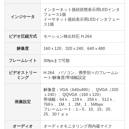
インターネット接続状態表示用LEDインタ
フェース1個
インジケータ
イーサネット接続表示用LEDインタフェー
ス1個
ビデオ圧縮方式
モーション検出対応 H.264
解像度
160ｘ120、320ｘ240、640ｘ480
フレームレイト
30fpsまで可能
ビデオストリー
H.264 パソコン、携帯別々のフレームレ
ミング
ート/解像度/帯域幅設定
解像度：VGA（640x480）、QVGA（320
ｘ240）、QQVGA（160ｘ120）
帯域幅：64ｋ、128ｋ、256ｋ、512ｋ、
画像設定
768ｋ、1M、1．2M、1．5Mbps
フレームレート：1～5、10、15、20、
25、30ｆｐｓ
オーディオ
オーディオモニタリング用内蔵マイク