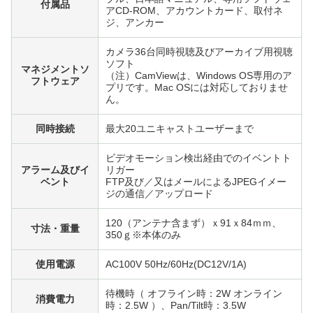
付属品
アCD-ROM、アカウントカード、取付ネ
ジ、アンカー
カメラ36台同時視聴及びアーカイブ用視聴
ソフト
マネジメントソ
（注）CamViewは、Windows OS専用のア
フトウェア
プリです。Mac OSには対応しておりませ
ん。
同時接続
最大20ユニキャストユーザーまで
ビデオモーション検出経由でのイベントト
アラーム及びイ
リガー
ベント
FTP及び／又はメールによるJPEGイメー
ジの通信／アップロード
120（アンテナ含まず）ｘ91ｘ84ｍｍ、
寸法・重量
350ｇ※本体のみ
使用電源
AC100V 50Hz/60Hz(DC12V/1A)
待機時（ オフライン時：2W オンライン
消費電力
時：2.5W ）、Pan/Tilt時：3.5W