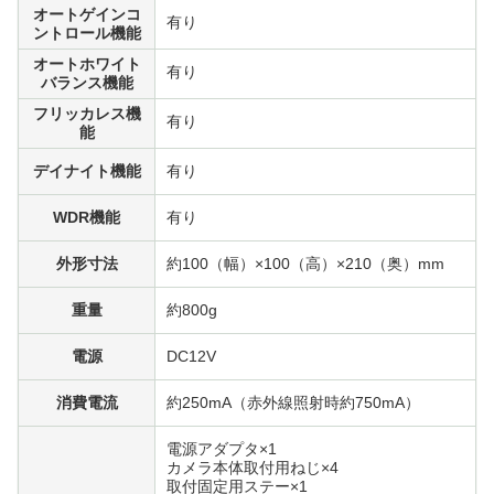
オートゲインコ
有り
ントロール機能
オートホワイト
有り
バランス機能
フリッカレス機
有り
能
デイナイト機能
有り
WDR機能
有り
外形寸法
約100（幅）×100（高）×210（奥）mm
重量
約800g
電源
DC12V
消費電流
約250mA（赤外線照射時約750mA）
電源アダプタ×1
カメラ本体取付用ねじ×4
取付固定用ステー×1