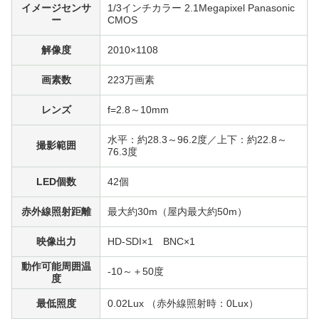
イメージセンサ
1/3インチカラー 2.1Megapixel Panasonic
ー
CMOS
解像度
2010×1108
画素数
223万画素
レンズ
f=2.8～10mm
水平：約28.3～96.2度／上下：約22.8～
撮影範囲
76.3度
LED個数
42個
赤外線照射距離
最大約30m（屋内最大約50m）
映像出力
HD-SDI×1 BNC×1
動作可能周囲温
-10～＋50度
度
最低照度
0.02Lux （赤外線照射時：0Lux）