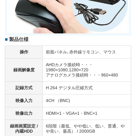
製品仕様
操作
前面パネル､赤外線リモコン、マウス
AHDカメラ接続時・・・
録画解像度
1980×1080,1280×720
アナログカメラ接続時・・・960×480
記録方式
H.264 デジタル圧縮方式
映像入力
4CH （BNC)
映像出力
HDMI×1・VGA×1・BNC×1
録画画質設定 /
6段階（最低、やや低い、低い、普通、や
内蔵HDD
や良い、最高） / 2000GB