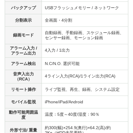
バックアップ
USBフラッシュメモリー / ネットワーク
分割表示
全画面・4分割
自動録画、手動録画、スケジュール録画、
録画モード
センサー録画、モーション録画
アラーム入力 /
4入力 / 1出力
アラーム出力
アラーム検出
N.C/N.O. 選択可能
音声入出力
4ライン入力(RCA)/1ライン出力(RCA)
（RCA）
リモート操作
ライブ監視、再生、録画、システム設定
モバイル監視
iPhone/iPad/Android
動作可能周囲温
温度：5度～40度/湿度：90％
度
約300(幅)×254.9(奥行)×64.2(高)/約
外形寸法/ 重量
2Kg（HDD未装着時）