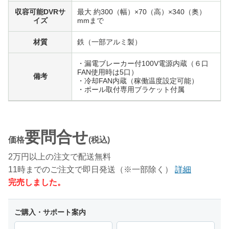
収容可能DVRサ
最大 約300（幅）×70（高）×340（奥）
イズ
mmまで
材質
鉄（一部アルミ製）
・漏電ブレーカー付100V電源内蔵（６口
FAN使用時は5口）
備考
・冷却FAN内蔵（稼働温度設定可能）
・ポール取付専用ブラケット付属
要問合せ
価格
(税込)
2万円以上の注文で配送無料
11時までのご注文で即日発送（※一部除く）
詳細
完売しました。