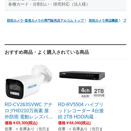
各種カード・分割払い・掛売対応（法人様）
防犯カメラ･監視カメラの専門販売店アルコム トップ
防犯カメラ周辺機器
ブラ
おすすめ商品・よく購入されている商品
RD-CV263SVWC アナ
RD-RV5504 ハイブリ
ログHD210万画素 屋
ッドレコーダー 4台接
外防雨 電動レンズバレ
続 2TB HDD内蔵
ットカメラ
価格￥69,300(税込)
価格￥84,040(税込)
在庫 : ○ 在庫あり（当日ま
在庫 : ○ 在庫あり（当日ま