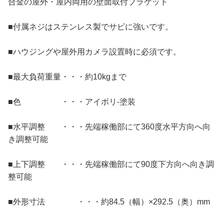
合金の屋外・屋内両用の壁面取付ブラケット
■付属ネジはステンレス製でサビに強いです。
■ハウジングや屋外用カメラ設置時に必須です。
■最大負荷重量・・・約10kgまで
■色 ・・・アイボリ-塗装
■水平調整 ・・・先端稼働部にて360度水平方向へ向
き調整可能
■上下調整 ・・・先端稼働部にて90度下方向へ向き調
整可能
■外形寸法 ・・・約84.5（幅）×292.5（奥）mm