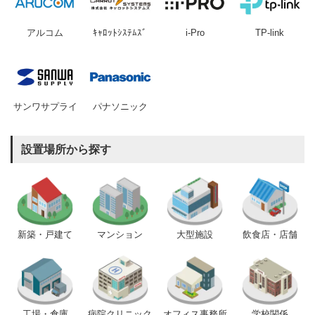
アルコム
ｷｬﾛｯﾄｼｽﾃﾑｽﾞ
i-Pro
TP-link
サンワサプライ
パナソニック
設置場所から探す
新築・戸建て
マンション
大型施設
飲食店・店舗
工場・倉庫
病院クリニック
オフィス事務所
学校関係