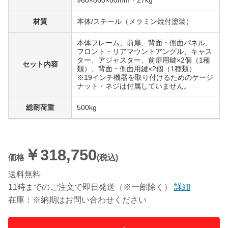
材質
本体/スチール（メラミン焼付塗装）
本体フレーム、前扉、背面・側面パネル、
フロント・リアマウントアングル、キャス
ター、アジャスター、前扉用鍵×2個（1種
セット内容
類）、背面・側面用鍵×2個（1種類）
※19インチ機器を取り付けるためのケージ
ナット・ネジは付属していません。
総耐荷重
500kg
￥318,750
価格
(税込)
送料無料
11時までのご注文で即日発送（※一部除く）
詳細
在庫：※納期はお問い合わせください