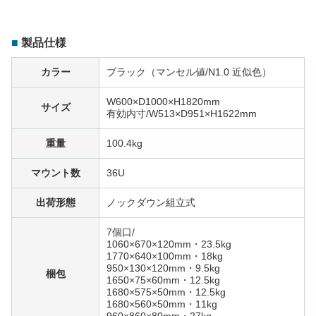
製品仕様
カラー
ブラック（マンセル値/N1.0 近似色）
W600×D1000×H1820mm
サイズ
有効内寸/W513×D951×H1622mm
重量
100.4kg
マウント数
36U
出荷形態
ノックダウン組立式
7個口/
1060×670×120mm・23.5kg
1770×640×100mm・18kg
950×130×120mm・9.5kg
梱包
1650×75×60mm・12.5kg
1680×575×50mm・12.5kg
1680×560×50mm・11kg
960×860×80mm・27kg