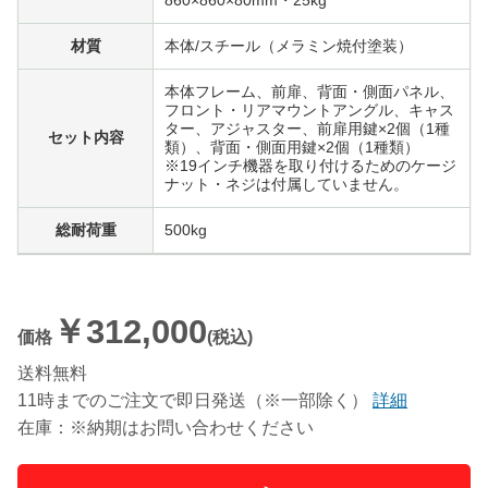
材質
本体/スチール（メラミン焼付塗装）
本体フレーム、前扉、背面・側面パネル、
フロント・リアマウントアングル、キャス
ター、アジャスター、前扉用鍵×2個（1種
セット内容
類）、背面・側面用鍵×2個（1種類）
※19インチ機器を取り付けるためのケージ
ナット・ネジは付属していません。
総耐荷重
500kg
￥312,000
価格
(税込)
送料無料
11時までのご注文で即日発送（※一部除く）
詳細
在庫：※納期はお問い合わせください