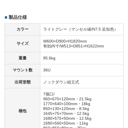
製品仕様
カラー
ライトグレー（マンセル値/N7.5 近似色）
W600×D900×H1820mm
サイズ
有効内寸/W513×D851×H1622mm
重量
95.6kg
マウント数
36U
出荷形態
ノックダウン組立式
7個口/
960×670×120mm・21.5kg
1770×640×100mm・18kg
850×130×120mm・8.5kg
梱包
1645×75×70mm・12.5kg
1680×575×50mm・12.5kg
1680×560×50mm・11kg
860×860×80mm・25kg