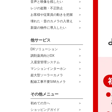
音声と映像を残したい
ケーブル
センサーライト・アラーム
レジの盗難・不正防止
お客様や従業員の動きを把握
コネクター
防犯ステッカー
壊れた・昔のカメラの入替え
その他周辺機器
宅配ボックス
新築の物件に導入したい
アウトレット品
他サービス
販売終了商品
DXソリューション
調剤薬局向けDX
入退室管理システム
マンションインターホン
超大型ソーラーカメラ
配線工事不要SIMカメラ
その他メニュー
初めての方へ
ショッピングガイド