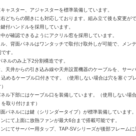
荷重キャスター、アジャスターを標準装備しています。
は左右どちらの開きにも対応しております。組み立て後も変更が
は鍵付ハンドルを採用しています。
には中が確認できるようにアクリル窓を採用しています。
パネル、背面パネルはワンタッチで取付け取外しが可能で、メン
利です。
ネルのみ上下2分割構造です。
には、天井からの引き込み線や天井設置機器のケーブルを、サー
き込めるケーブル口付きです。（使用しない場合は穴を塞ぐプ
す）
クパネル下部にはケーブル口を装備しています。（使用しない場
トを取り付けます）
・側面パネルには鍵（シリンダータイプ）が標準装備しています
ョンにて上面に放熱ファンが最大6台まで搭載可能です。
ョンにてサーバー用タップ、TAP-SVシリーズが後部フレーム