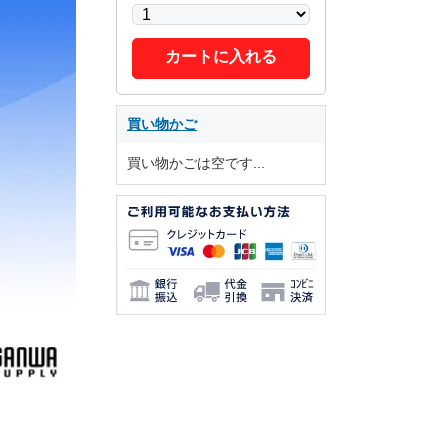
カートに入れる
買い物かご
買い物かごは空です...