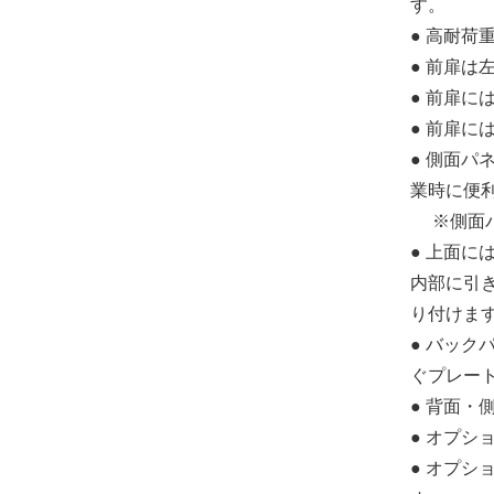
す。
● 高耐
● 前扉
● 前扉に
● 前扉
● 側面
業時に便
※側面パ
● 上面
内部に引
り付けま
● バッ
ぐプレー
● 背面
● オプシ
● オプシ