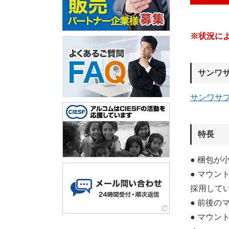
※状況に
サンワ
サンワサ
特長
● 梱包
● マウン
採用して
● 前後の
● マウ