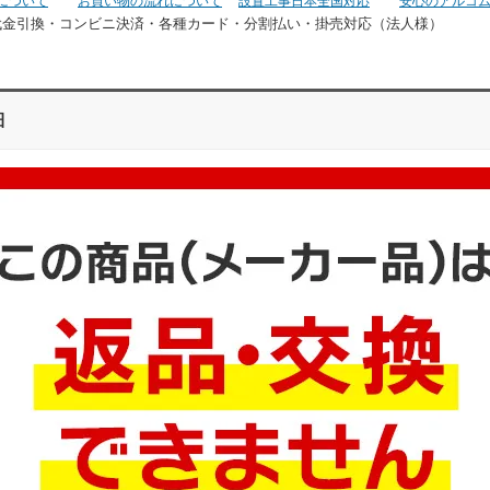
について
お買い物の流れについて
設置工事日本全国対応
安心のアルコ
代金引換・コンビニ決済・
各種カード・分割払い・掛売対応（法人様）
細