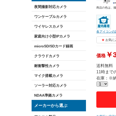
夜間撮影対応カメラ
商品の色は、
ワンケーブルカメラ
ワイヤレスカメラ
各アイコンの
家庭向け小型IPカメラ
お気に
microSD/SDカード録画
￥3
価格
クラウドカメラ
送料無料
耐衝撃性カメラ
11時ま
マイク搭載カメラ
在庫：※
ソーラー対応カメラ
NDAA準拠カメラ
メーカーから選ぶ