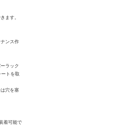
できます。
テナンス作
バーラック
レートを取
合は穴を塞
。
に装着可能で