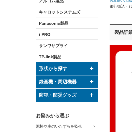
お支払い方法
アルコム製品
銀行振込・
キャロットシステムズ
Panasonic製品
製品詳
i-PRO
サンワサプライ
TP-link製品
形状から探す
ドーム型カメラ
録画機・周辺機器
ボックス型カメラ
デジタルレコーダー
防犯・防災グッズ
バレット型カメラ
モニター
防犯グッズ
その他形状のカメラ
お悩みから選ぶ
ハウジング
防災グッズ
泥棒や車のいたずらを監視
ブラケット
ダミーカメラ