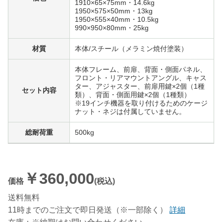
1910×65×75mm・14.6kg
1950×575×50mm・13kg
1950×555×40mm・10.5kg
990×950×80mm・25kg
材質
本体/スチール（メラミン焼付塗装）
本体フレーム、前扉、背面・側面パネル、
フロント・リアマウントアングル、キャス
ター、アジャスター、前扉用鍵×2個（1種
セット内容
類）、背面・側面用鍵×2個（1種類）
※19インチ機器を取り付けるためのケージ
ナット・ネジは付属していません。
総耐荷重
500kg
￥360,000
価格
(税込)
送料無料
11時までのご注文で即日発送（※一部除く）
詳細