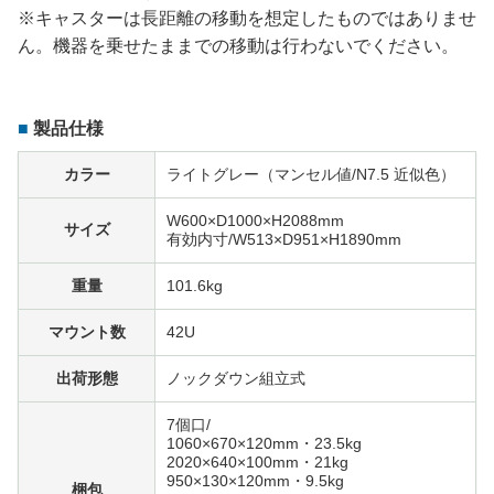
※キャスターは長距離の移動を想定したものではありませ
ん。機器を乗せたままでの移動は行わないでください。
製品仕様
カラー
ライトグレー（マンセル値/N7.5 近似色）
W600×D1000×H2088mm
サイズ
有効内寸/W513×D951×H1890mm
重量
101.6kg
マウント数
42U
出荷形態
ノックダウン組立式
7個口/
1060×670×120mm・23.5kg
2020×640×100mm・21kg
950×130×120mm・9.5kg
梱包