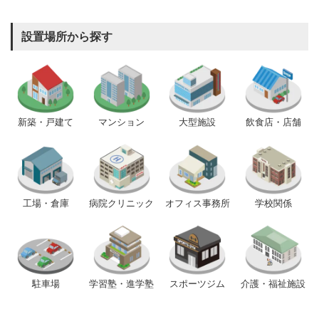
設置場所から探す
新築・戸建て
マンション
大型施設
飲食店・店舗
工場・倉庫
病院クリニック
オフィス事務所
学校関係
駐車場
学習塾・進学塾
スポーツジム
介護・福祉施設