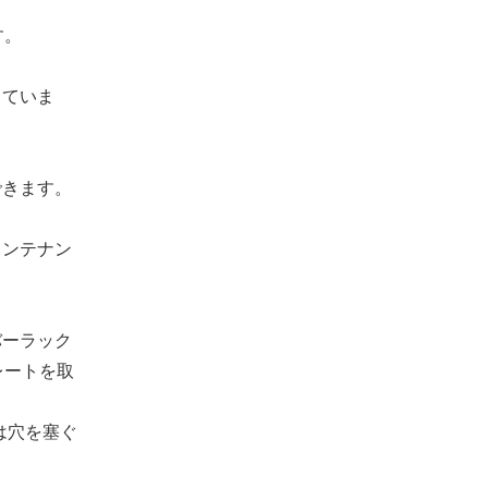
す。
していま
できます。
メンテナン
バーラック
レートを取
は穴を塞ぐ