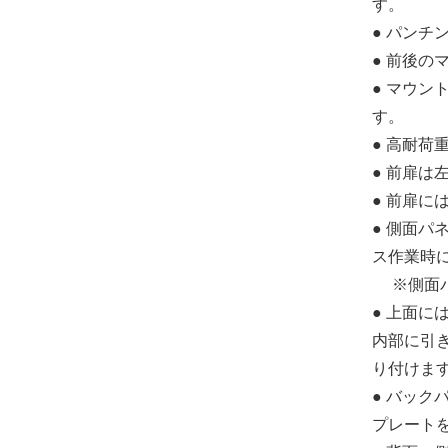
す。
● パンチ
● 前後の
● マウ
す。
● 高耐
● 前扉
● 前扉に
● 側面
ス作業時
※側面パ
● 上面
内部に引
り付けま
● バッ
プレート