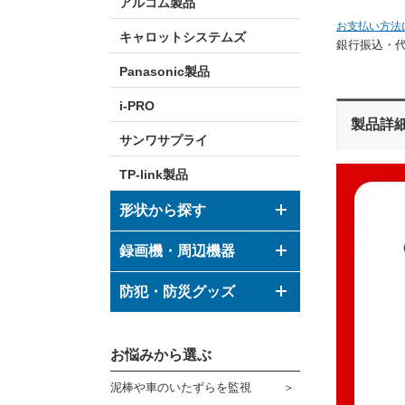
アルコム製品
お支払い方法
キャロットシステムズ
銀行振込・
Panasonic製品
i-PRO
製品詳
サンワサプライ
TP-link製品
形状から探す
ドーム型カメラ
録画機・周辺機器
ボックス型カメラ
デジタルレコーダー
防犯・防災グッズ
バレット型カメラ
モニター
防犯グッズ
その他形状のカメラ
お悩みから選ぶ
ハウジング
防災グッズ
泥棒や車のいたずらを監視
ブラケット
ダミーカメラ