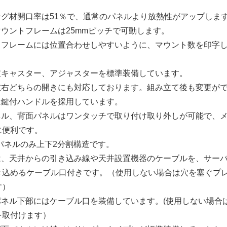
ング材開口率は51％で、通常のパネルより放熱性がアップしま
マウントフレームは25mmピッチで可動します。
ントフレームには位置合わせしやすいように、マウント数を印字
荷重キャスター、アジャスターを標準装備しています。
は左右どちらの開きにも対応しております。組み立て後も変更が
は鍵付ハンドルを採用しています。
パネル、背面パネルはワンタッチで取り付け取り外しが可能で、
に便利です。
ネルのみ上下2分割構造です。
には、天井からの引き込み線や天井設置機器のケーブルを、サー
き込めるケーブル口付きです。（使用しない場合は穴を塞ぐプ
す）
クパネル下部にはケーブル口を装備しています。(使用しない場合
を取付けます）