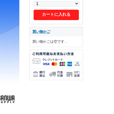
カートに入れる
買い物かご
買い物かごは空です...