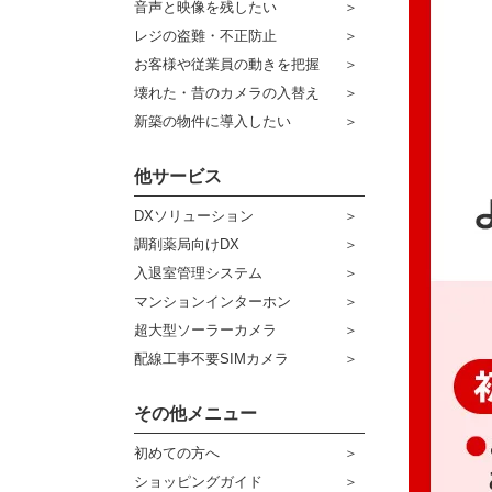
音声と映像を残したい
ケーブル
センサーライト・アラーム
レジの盗難・不正防止
お客様や従業員の動きを把握
コネクター
防犯ステッカー
壊れた・昔のカメラの入替え
その他周辺機器
宅配ボックス
新築の物件に導入したい
アウトレット品
他サービス
販売終了商品
DXソリューション
調剤薬局向けDX
入退室管理システム
マンションインターホン
超大型ソーラーカメラ
配線工事不要SIMカメラ
その他メニュー
初めての方へ
ショッピングガイド