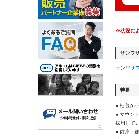
※状況に
サンワ
サンワサ
特長
● 梱包
● マウン
採用して
● 前扉