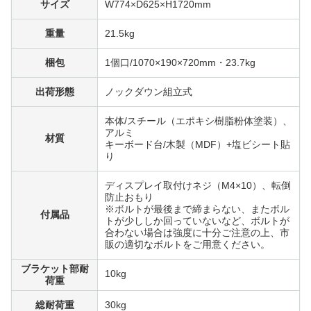
サイズ
W774×D625×H1720mm
重量
21.5kg
梱包
1個口/1070×190×720mm・23.7kg
出荷形態
ノックダウン組立式
本体/スチール（エポキシ樹脂粉体塗装）、
アルミ
材質
キーボード台/木製（MDF）+塩ビシート貼
り
ディスプレイ取付けネジ（M4×10）、転倒
防止おもり
※ボルトが最後まで締まらない、またボル
付属品
トが少ししか回っていないなど、ボルトが
合わない場合は強度に十分ご注意の上、市
販の適切なボルトをご用意ください。
ブラケット部耐
10kg
荷重
総耐荷重
30kg