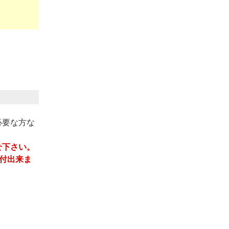
必要な方な
せ下さい。
受付出来ま