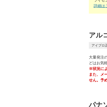
ライセ
詳細は
アルコ
アイプロ
大量発注
どはお気
※状況に
また、メ
せん。予
パナソ