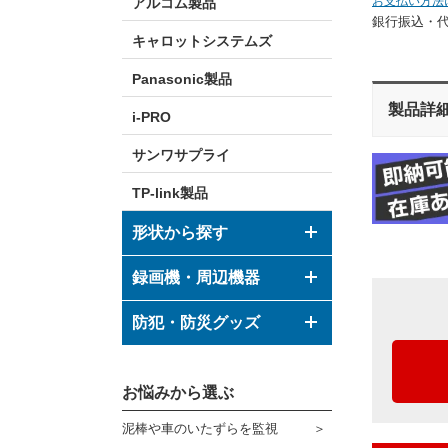
お支払い方法
アルコム製品
銀行振込・
キャロットシステムズ
Panasonic製品
製品詳
i-PRO
サンワサプライ
TP-link製品
形状から探す
ドーム型カメラ
録画機・周辺機器
ボックス型カメラ
デジタルレコーダー
防犯・防災グッズ
バレット型カメラ
モニター
防犯グッズ
その他形状のカメラ
お悩みから選ぶ
ハウジング
防災グッズ
泥棒や車のいたずらを監視
ブラケット
ダミーカメラ