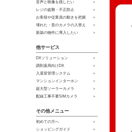
音声と映像を残したい
ケーブル
センサーライト・アラーム
レジの盗難・不正防止
お客様や従業員の動きを把握
コネクター
防犯ステッカー
壊れた・昔のカメラの入替え
その他周辺機器
宅配ボックス
新築の物件に導入したい
アウトレット品
他サービス
販売終了商品
DXソリューション
調剤薬局向けDX
入退室管理システム
マンションインターホン
超大型ソーラーカメラ
配線工事不要SIMカメラ
その他メニュー
初めての方へ
ショッピングガイド