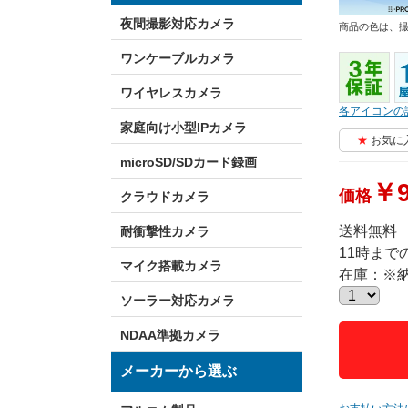
夜間撮影対応カメラ
商品の色は、
ワンケーブルカメラ
ワイヤレスカメラ
各アイコンの
家庭向け小型IPカメラ
お気に
microSD/SDカード録画
￥9
価格
クラウドカメラ
送料無料
耐衝撃性カメラ
11時ま
マイク搭載カメラ
在庫：※
ソーラー対応カメラ
NDAA準拠カメラ
メーカーから選ぶ