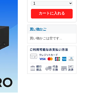
カートに入れる
買い物かご
買い物かごは空です...