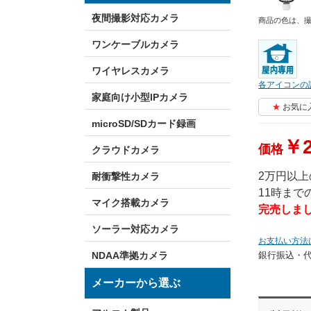
夜間撮影対応カメラ
商品の色は、
ワンケーブルカメラ
ワイヤレスカメラ
各アイコンの
家庭向け小型IPカメラ
お気に
microSD/SDカード録画
￥2
価格
クラウドカメラ
2万円以
耐衝撃性カメラ
11時ま
マイク搭載カメラ
完売しま
ソーラー対応カメラ
お支払い方法
NDAA準拠カメラ
銀行振込・
メーカーから選ぶ