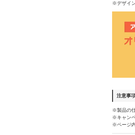
※デザイ
注意事
※製品の
※キャン
※ページ