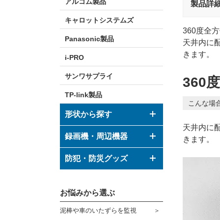
アルコム製品
製品詳
キャロットシステムズ
360度全
Panasonic製品
天井内に
きます。
i-PRO
サンワサプライ
360
TP-link製品
こんな場
形状から探す
天井内に
ドーム型カメラ
録画機・周辺機器
きます。
ボックス型カメラ
デジタルレコーダー
防犯・防災グッズ
バレット型カメラ
モニター
防犯グッズ
その他形状のカメラ
お悩みから選ぶ
ハウジング
防災グッズ
泥棒や車のいたずらを監視
ブラケット
ダミーカメラ