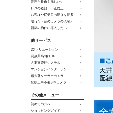
音声と映像を残したい
ケーブル
センサーライト・アラーム
レジの盗難・不正防止
お客様や従業員の動きを把握
コネクター
防犯ステッカー
壊れた・昔のカメラの入替え
その他周辺機器
宅配ボックス
新築の物件に導入したい
アウトレット品
他サービス
販売終了商品
DXソリューション
調剤薬局向けDX
入退室管理システム
マンションインターホン
超大型ソーラーカメラ
配線工事不要SIMカメラ
その他メニュー
初めての方へ
ショッピングガイド