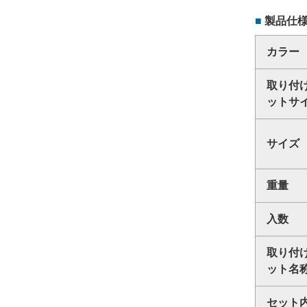
製品仕
カラー
取り付
ットサ
サイズ
重量
入数
取り付
ット名
セット