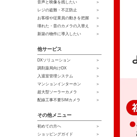
音声と映像を残したい
ケーブル
センサーライト・アラーム
レジの盗難・不正防止
お客様や従業員の動きを把握
コネクター
防犯ステッカー
壊れた・昔のカメラの入替え
その他周辺機器
宅配ボックス
新築の物件に導入したい
アウトレット品
他サービス
販売終了商品
DXソリューション
調剤薬局向けDX
入退室管理システム
マンションインターホン
超大型ソーラーカメラ
配線工事不要SIMカメラ
その他メニュー
初めての方へ
ショッピングガイド