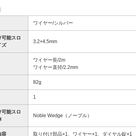
様
ワイヤー/シルバー
け可能スロ
3.2×4.5mm
イズ
ワイヤー長/2m
ワイヤー直径/2.2mm
82g
1
け可能スロ
Noble Wedge（ノーブル）
称
内容
取り付け部品×1、ワイヤー×1、ダイヤル錠×1