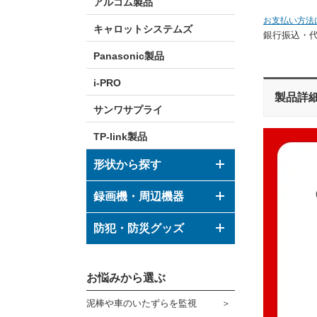
アルコム製品
お支払い方法
キャロットシステムズ
銀行振込・
Panasonic製品
i-PRO
製品詳
サンワサプライ
TP-link製品
形状から探す
ドーム型カメラ
録画機・周辺機器
ボックス型カメラ
デジタルレコーダー
防犯・防災グッズ
バレット型カメラ
モニター
防犯グッズ
その他形状のカメラ
お悩みから選ぶ
ハウジング
防災グッズ
泥棒や車のいたずらを監視
ブラケット
ダミーカメラ