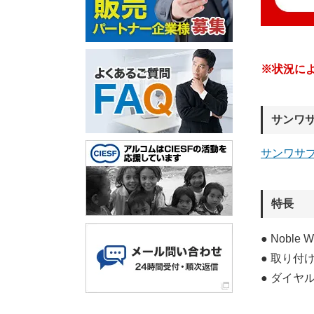
※状況に
サンワ
サンワサ
特長
● Nob
● 取り
● ダイヤ