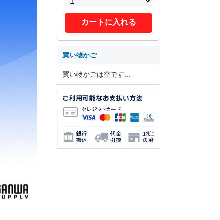
カートに入れる
買い物かご
買い物かごは空です...