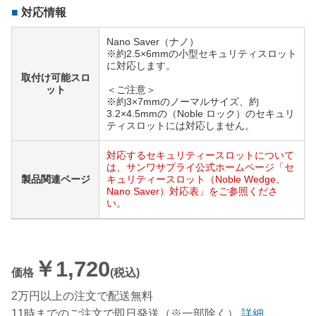
対応情報
Nano Saver（ナノ）
※約2.5×6mmの小型セキュリティスロット
に対応します。
取付け可能スロ
ット
＜ご注意＞
※約3×7mmのノーマルサイズ、約
3.2×4.5mmの（Noble ロック）のセキュリ
ティスロットには対応しません。
対応するセキュリティースロットについて
は、サンワサプライ公式ホームページ「セ
製品関連ページ
キュリティースロット（Noble Wedge、
Nano Saver）対応表」をご参照くださ
い。
￥1,720
価格
(税込)
2万円以上の注文で配送無料
11時までのご注文で即日発送（※一部除く）
詳細