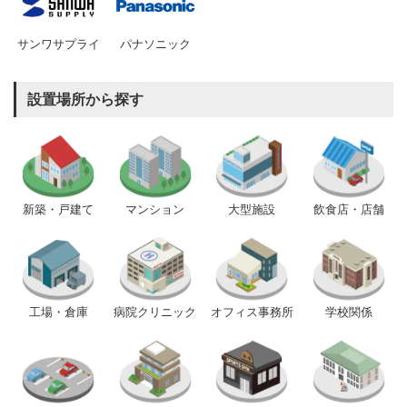
サンワサプライ
パナソニック
設置場所から探す
新築・戸建て
マンション
大型施設
飲食店・店舗
工場・倉庫
病院クリニック
オフィス事務所
学校関係