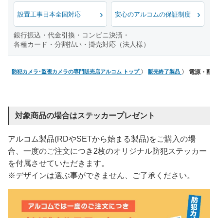
設置工事日本全国対応
安心のアルコムの保証制度
銀行振込・代金引換・コンビニ決済・
各種カード・分割払い・掛売対応（法人様）
防犯カメラ･監視カメラの専門販売店アルコム トップ
販売終了製品
電源・配線不
対象商品の場合はステッカープレゼント
アルコム製品(RDやSETから始まる製品)をご購入の場
合、一度のご注文につき2枚のオリジナル防犯ステッカー
を付属させていただきます。
※デザインは選ぶ事ができません、ご了承ください。