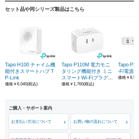
セット品や同シリーズ製品はこちら
Tapo H100 チャイム機
Tapo P110M 電力モニ
Tapo P
能付きスマートハブ T
タリング機能付き ミニ
-Fi電源タ
P-Link
スマートWi-Fiプラグ T
価格￥8,52
P-Link
価格￥6,040(税込)
価格￥1,760(税込)
お支払い方法について
お買い物の流れについて