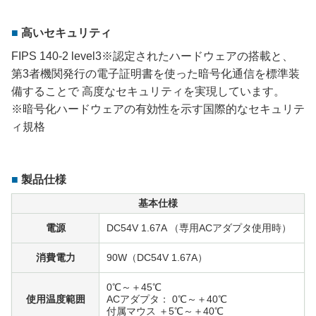
高いセキュリティ
FIPS 140-2 level3※認定されたハードウェアの搭載と、
第3者機関発行の電子証明書を使った暗号化通信を標準装
備することで 高度なセキュリティを実現しています。
※暗号化ハードウェアの有効性を示す国際的なセキュリテ
ィ規格
製品仕様
基本仕様
電源
DC54V 1.67A （専用ACアダプタ使用時）
消費電力
90W（DC54V 1.67A）
0℃～＋45℃
使用温度範囲
ACアダプタ： 0℃～＋40℃
付属マウス ＋5℃～＋40℃