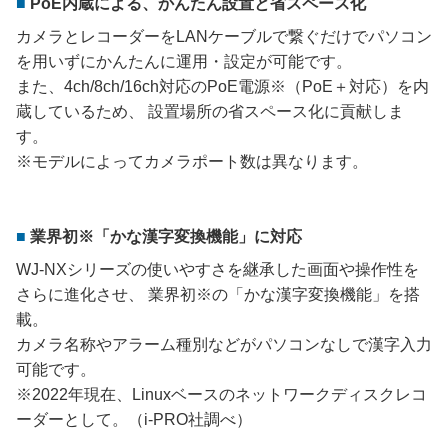
PoE内蔵による、かんたん設置と省スペース化
カメラとレコーダーをLANケーブルで繋ぐだけでパソコン
を用いずにかんたんに運用・設定が可能です。
また、4ch/8ch/16ch対応のPoE電源※（PoE＋対応）を内
蔵しているため、 設置場所の省スペース化に貢献しま
す。
※モデルによってカメラポート数は異なります。
業界初※「かな漢字変換機能」に対応
WJ-NXシリーズの使いやすさを継承した画面や操作性を
さらに進化させ、 業界初※の「かな漢字変換機能」を搭
載。
カメラ名称やアラーム種別などがパソコンなしで漢字入力
可能です。
※2022年現在、Linuxベースのネットワークディスクレコ
ーダーとして。（i-PRO社調べ）