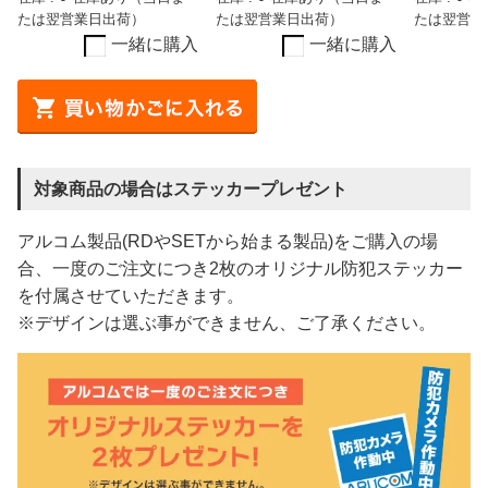
たは翌営業日出荷）
たは翌営業日出荷）
たは翌営業
一緒に購入
一緒に購入
対象商品の場合はステッカープレゼント
アルコム製品(RDやSETから始まる製品)をご購入の場
合、一度のご注文につき2枚のオリジナル防犯ステッカー
を付属させていただきます。
※デザインは選ぶ事ができません、ご了承ください。