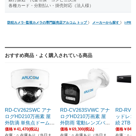
各種カード・分割払い・掛売対応（法人様）
防犯カメラ･監視カメラの専門販売店アルコム トップ
メーカーから探す
i-PRO
おすすめ商品・よく購入されている商品
RD-CV262SWC アナ
RD-CV263SVWC アナ
RD-RV5
ログHD210万画素 屋
ログHD210万画素 屋
ッドレコ
外防滴 単焦点ドームカ
外防雨 電動レンズバレ
続 2TB 
メラ
ットカメラ
価格￥41,470(税込)
価格￥69,300(税込)
価格￥84,0
在庫 : ○ 在庫あり（当日ま
在庫 : ○ 在庫あり（当日ま
在庫 : ○