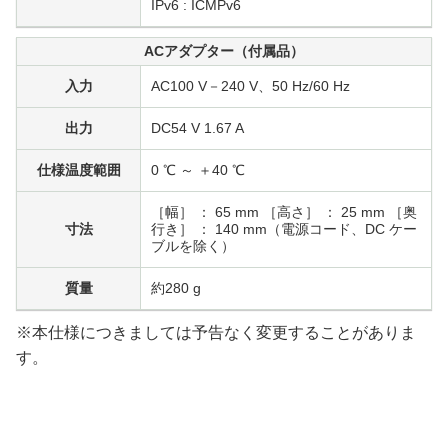
IPv6 : ICMPv6
ACアダプター（付属品）
入力
AC100 V－240 V、50 Hz/60 Hz
出力
DC54 V 1.67 A
仕様温度範囲
0 ℃ ～ ＋40 ℃
［幅］ ： 65 mm ［高さ］ ： 25 mm ［奥
寸法
行き］ ： 140 mm（電源コード、DC ケー
ブルを除く）
質量
約280 g
※本仕様につきましては予告なく変更することがありま
す。