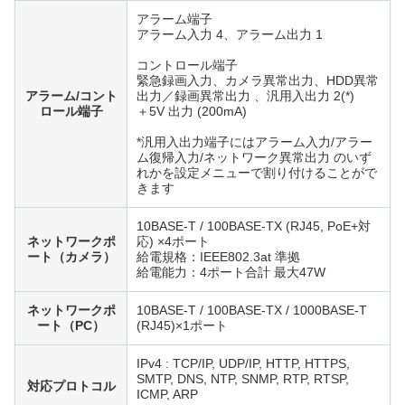
アラーム端子
アラーム入力 4、アラーム出力 1
コントロール端子
緊急録画入力、カメラ異常出力、HDD異常
アラーム/コント
出力／録画異常出力 、汎用入出力 2(*)
ロール端子
＋5V 出力 (200mA)
*汎用入出力端子にはアラーム入力/アラー
ム復帰入力/ネットワーク異常出力 のいず
れかを設定メニューで割り付けることがで
きます
10BASE-T / 100BASE-TX (RJ45, PoE+対
ネットワークポ
応) ×4ポート
ート（カメラ）
給電規格：IEEE802.3at 準拠
給電能力：4ポート合計 最大47W
ネットワークポ
10BASE-T / 100BASE-TX / 1000BASE-T
ート（PC）
(RJ45)×1ポート
IPv4 : TCP/IP, UDP/IP, HTTP, HTTPS,
SMTP, DNS, NTP, SNMP, RTP, RTSP,
対応プロトコル
ICMP, ARP