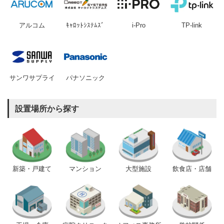
アルコム
ｷｬﾛｯﾄｼｽﾃﾑｽﾞ
i-Pro
TP-link
サンワサプライ
パナソニック
設置場所から探す
新築・戸建て
マンション
大型施設
飲食店・店舗