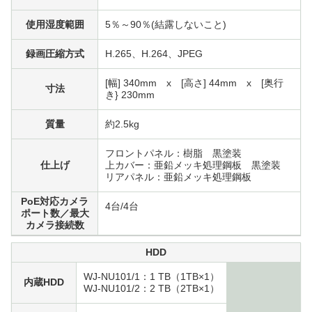
使用湿度範囲
5％～90％(結露しないこと)
録画圧縮方式
H.265、H.264、JPEG
[幅] 340mm x [高さ] 44mm x [奥行
寸法
き} 230mm
質量
約2.5kg
フロントパネル：樹脂 黒塗装
仕上げ
上カバー：亜鉛メッキ処理鋼板 黒塗装
リアパネル：亜鉛メッキ処理鋼板
PoE対応カメラ
4台/4台
ポート数／最大
カメラ接続数
HDD
WJ-NU101/1：1 TB（1TB×1）
内蔵HDD
WJ-NU101/2：2 TB（2TB×1）