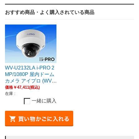
おすすめ商品・よく購入されている商品
WV-U2132LA i-PRO 2
MP/1080P 屋内ドーム
カメラ アイプロ (WV-
U2134AJ後継・移行機
価格￥47,411(税込)
種)
在庫 :
一緒に購入