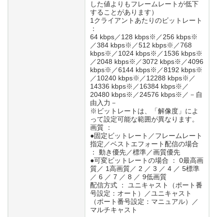
した値よりもフレームレートが低下
することがあります）
1クライアントあたりのビットレート
：
64 kbps／128 kbps※／256 kbps※
／384 kbps※／512 kbps※／768
kbps※／1024 kbps※／1536 kbps※
／2048 kbps※／3072 kbps※／4096
kbps※／6144 kbps※／8192 kbps※
／10240 kbps※／12288 kbps※／
14336 kbps※／16384 kbps※／
20480 kbps※／24576 kbps※／－自
由入力－
※ビットレートは、「解像度」によ
って設定可能な範囲が異なります。
画質 ：
●固定ビットレート／フレームレート
指定／ベストエフォート配信の場合
： 動き優先／標準／画質優先
●可変ビットレートの場合 ： 0最高画
質／ 1高画質／ 2 ／ 3 ／ 4 ／ 5標準
／ 6 ／ 7 ／ 8 ／ 9低画質
配信方式 ： ユニキャスト（ポート番
号設定：オート）／ユニキャスト
（ポート番号設定：マニュアル）／
マルチキャスト