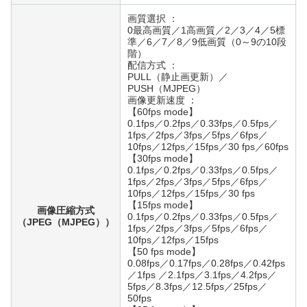
画質選択 ：
0最高画質／1高画質／2／3／4／5標
準／6／7／8／9低画質（0～9の10段
階）
配信方式 ：
PULL（静止画更新）／
PUSH（MJPEG）
画像更新速度 ：
【60fps mode】
0.1fps／0.2fps／0.33fps／0.5fps／
1fps／2fps／3fps／5fps／6fps／
10fps／12fps／15fps／30 fps／60fps
【30fps mode】
0.1fps／0.2fps／0.33fps／0.5fps／
1fps／2fps／3fps／5fps／6fps／
10fps／12fps／15fps／30 fps
【15fps mode】
画像圧縮方式
0.1fps／0.2fps／0.33fps／0.5fps／
（JPEG（MJPEG））
1fps／2fps／3fps／5fps／6fps／
10fps／12fps／15fps
【50 fps mode】
0.08fps／0.17fps／0.28fps／0.42fps
／1fps ／2.1fps／3.1fps／4.2fps／
5fps／8.3fps／12.5fps／25fps／
50fps