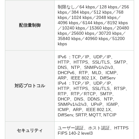
制限なし／64 kbps／128 kbps／256
kbps／384 kbps／512 kbps／768
kbps／1024 kbps／2048 kbps／
4096 kbps／6144 kbps／8192 kbps
配信量制御
／10240 kbps／15360 kbps／20480
kbps／25600 kbps／30720 kbps／
35840 kbps／40960 kbps／51200
kbps
IPv6 ：TCP／IP、UDP／IP、
HTTP、HTTPS、SSL/TLS、SMTP、
DNS、NTP、SNMPv1/v2/v3、
DHCPv6、RTP、MLD、ICMP、
ARP、IEEE 802.1X、DiffServ
IPv4 ：TCP／IP、UDP／IP、
対応プロトコル
HTTP、HTTPS、SSL/TLS、RTSP、
RTP、RTP／RTCP、SMTP、
DHCP、DNS、DDNS、NTP、
SNMPv1/v2/v3、UPnP、IGMP、
ICMP、ARP、IEEE 802.1X、
DiffServ, SRTP, MQTT, NTCIP
ユーザー認証、ホスト認証、HTTPS
セキュリティ
FIPS 140-2 level3