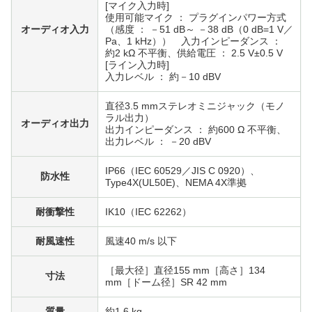
[マイク入力時]
使用可能マイク ： プラグインパワー方式
オーディオ入力
（感度 ： －51 dB～ －38 dB（0 dB=1 V／
Pa、1 kHz）） 入力インピーダンス ：
約2 kΩ 不平衡、供給電圧 ： 2.5 V±0.5 V
[ライン入力時]
入力レベル ： 約－10 dBV
直径3.5 mmステレオミニジャック（モノ
ラル出力）
オーディオ出力
出力インピーダンス ： 約600 Ω 不平衡、
出力レベル ： －20 dBV
IP66（IEC 60529／JIS C 0920）、
防水性
Type4X(UL50E)、NEMA 4X準拠
耐衝撃性
IK10（IEC 62262）
耐風速性
風速40 m/s 以下
［最大径］直径155 mm［高さ］134
寸法
mm［ドーム径］SR 42 mm
質量
約1.6 kg