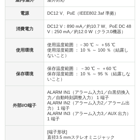
電源
DC12 V、PoE（IEEE802.3af 準拠）
DC12 V：890 mA／約10.7 W、PoE DC 48
消費電力
V：250 mA／約12.0 W（クラス0機器）
使用温度範囲 ：－30 ℃ ～ ＋55 ℃
使用環境
使用湿度範囲 ： 10 ％ ～ 100 ％（結露し
ないこと）
保存温度範囲 ： －30 ℃ ～ ＋60 ℃
保存環境
保存湿度範囲 ： 10 ％ ～ 95 ％（結露しな
いこと）
ALARM IN1（アラーム入力1／白黒切換入
力／自動時刻調整入力） 1 端子
ALARM IN2（アラーム入力2／アラーム出
外部I/O端子
力） 1 端子
ALARM IN3（アラーム入力3／AUX 出力）
1 端子
[端子形状]
直径3.5 mmステレオミニジャック