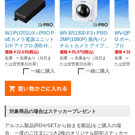
WJ-PU201UX i-PRO P
WV-B51300-F3 i-PRO
WV-QPL5
oEカメラ電源ユニット
2MP(1080P) 屋内パン
O ポー
1ch アイプロ (BB-HPE
チルトカメラ アイプロ
プロ
2代替相当品)
(BB-ST165A/BB-ST16
価格￥22,630(税込)
価格￥45,075(税込)
価格￥16,3
2A後継・移行機種)
在庫 : ○ 在庫あり（当日ま
在庫 : ○ 在庫あり（当日ま
在庫 : ○
たは翌営業日出荷）
たは翌営業日出荷）
たは翌営業
一緒に購入
一緒に購入
対象商品の場合はステッカープレゼント
アルコム製品(RDやSETから始まる製品)をご購入の場
合、一度のご注文につき2枚のオリジナル防犯ステッカー