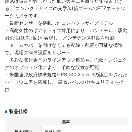
従来は設置が難しかった低い天井にも目立たず設置でき
る、 コンパクトサイズの光学3.1倍ズームのPTZネットワ
ークカメラです。
・最新センサーを搭載したコンパクトサイズモデル
・高耐久性のギアドライブ採用により、パン・チルト駆動
耐久性(100万回)を実現し、メンテナンス頻度を軽減
・ドームカバーを開けなくても配線・配置が可能な構造
で、現場の簡単設置をサポート
・多彩な取付金具のラインアップ追加や、PoEインジェク
タのオプション化により、柔軟な設置が可能
・米国連邦政府標準規格FIPS 140-2 level3の認定をされた
ハードウェアを搭載し、 最高レベルのセキュリティを提
供
製品仕様
基本
屋内/屋外
屋外対応