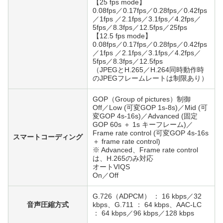
【25 fps mode】
0.08fps／0.17fps／0.28fps／0.42fps
／1fps ／2.1fps／3.1fps／4.2fps／
5fps／8.3fps／12.5fps／25fps
【12.5 fps mode】
0.08fps／0.17fps／0.28fps／0.42fps
／1fps ／2.1fps／3.1fps／4.2fps／
5fps／8.3fps／12.5fps
（JPEGとH.265／H.264同時動作時
のJPEGフレームレートは制限あり）
GOP（Group of pictures）制御
Off／Low (可変GOP 1s-8s)／Mid (可
変GOP 4s-16s)／Advanced (固定
GOP 60s ＋ 1s キーフレーム)／
Frame rate control (可変GOP 4s-16s
スマートコーディング
＋ frame rate control)
※ Advanced、Frame rate control
は、H.265のみ対応
オートVIQS
On／Off
G.726（ADPCM） ： 16 kbps／32
音声圧縮方式
kbps、G.711 ： 64 kbps、AAC-LC
： 64 kbps／96 kbps／128 kbps