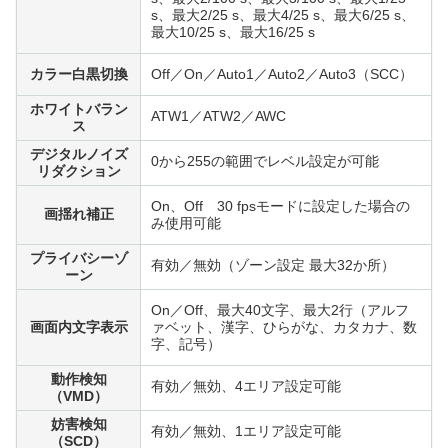
s、最大2/25 s、最大4/25 s、最大6/25 s、
最大10/25 s、最大16/25 s
カラー白黒切換
Off／On／Auto1／Auto2／Auto3（SCC）
ホワイトバラン
ATW1／ATW2／AWC
ス
デジタルノイズ
0から255の範囲でレベル設定が可能
リダクション
On、Off 30 fpsモードに設定した場合の
画揺れ補正
み使用可能
プライバシーゾ
有効／無効（ゾーン設定 最大32か所）
ーン
On／Off、最大40文字、最大2行（アルフ
画面内文字表示
ァベット、漢字、ひらがな、カタカナ、数
字、記号）
動作検知
有効／無効、4エリア設定可能
（VMD）
妨害検知
有効／無効、1エリア設定可能
（SCD）