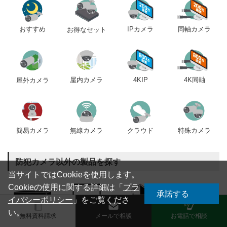
おすすめ
IPカメラ
同軸カメラ
お得なセット
屋内カメラ
4KIP
4K同軸
屋外カメラ
簡易カメラ
無線カメラ
クラウド
特殊カメラ
防犯カメラ以外の製品を探す
当サイトではCookieを使用します。
Cookieの使用に関する詳細は「
プラ
承諾する
イバシーポリシー
」をご覧くださ
い。
レコーダー
モニター
防犯グッズ
防災グッズ
無料資料請求
メールで相談
お電話で相談