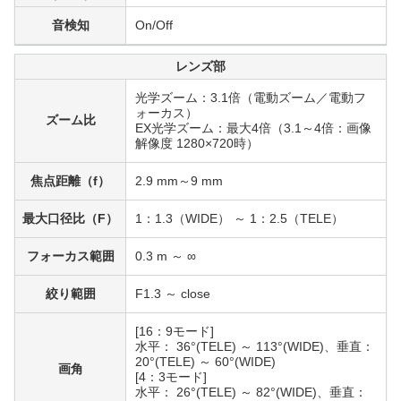
音検知
On/Off
レンズ部
光学ズーム：3.1倍（電動ズーム／電動フ
ォーカス）
ズーム比
EX光学ズーム：最大4倍（3.1～4倍：画像
解像度 1280×720時）
焦点距離（f）
2.9 mm～9 mm
最大口径比（F）
1：1.3（WIDE） ～ 1：2.5（TELE）
フォーカス範囲
0.3 m ～ ∞
絞り範囲
F1.3 ～ close
[16：9モード]
水平： 36°(TELE) ～ 113°(WIDE)、垂直：
20°(TELE) ～ 60°(WIDE)
画角
[4：3モード]
水平： 26°(TELE) ～ 82°(WIDE)、垂直：