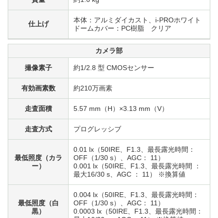
本体：アルミダイカスト、i-PROホワイト
仕上げ
ドームカバー：PC樹脂 クリア
カメラ部
撮像素子
約1/2.8 型 CMOSセンサー
有効画素数
約210万画素
走査面積
5.57 mm（H）×3.13 mm（V）
走査方式
プログレッシブ
0.01 lx（50IRE、F1.3、最長露光時間：
最低照度（カラ
OFF（1/30 s）、AGC： 11）
ー）
0.001 lx（50IRE、F1.3、最長露光時間 ：
最大16/30 s、AGC ： 11） ※換算値
0.004 lx（50IRE、F1.3、最長露光時間：
最低照度（白
OFF（1/30 s）、AGC： 11）
黒）
0.0003 lx（50IRE、F1.3、最長露光時間：