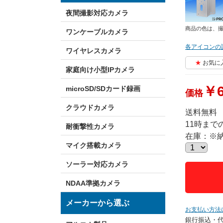
夜間撮影対応カメラ
商品の色は、
ワンケーブルカメラ
各アイコンの
ワイヤレスカメラ
お気に
家庭向け小型IPカメラ
￥6
microSD/SDカード録画
価格
クラウドカメラ
送料無料
11時ま
耐衝撃性カメラ
在庫：※
マイク搭載カメラ
ソーラー対応カメラ
NDAA準拠カメラ
メーカーから選ぶ
お支払い方法
銀行振込・