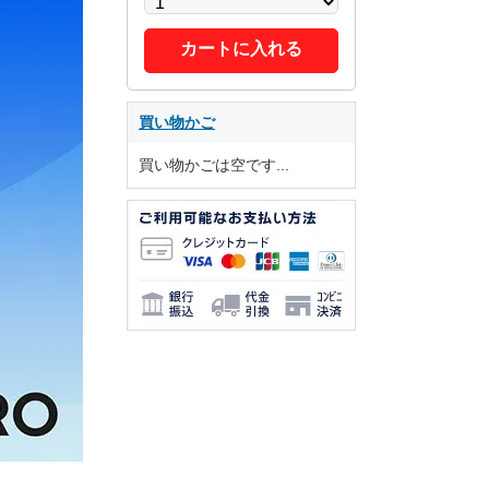
カートに入れる
買い物かご
買い物かごは空です...