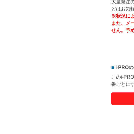
大量発注
どはお気
※状況に
また、メ
せん。予
i-PR
このi-P
番ごとに