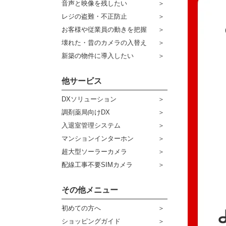
音声と映像を残したい
ケーブル
センサーライト・アラーム
レジの盗難・不正防止
お客様や従業員の動きを把握
コネクター
防犯ステッカー
壊れた・昔のカメラの入替え
その他周辺機器
宅配ボックス
新築の物件に導入したい
アウトレット品
他サービス
販売終了商品
DXソリューション
調剤薬局向けDX
入退室管理システム
マンションインターホン
超大型ソーラーカメラ
配線工事不要SIMカメラ
その他メニュー
初めての方へ
ショッピングガイド