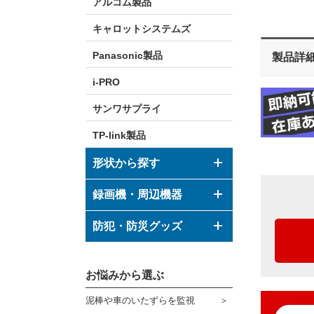
アルコム製品
キャロットシステムズ
Panasonic製品
製品詳
i-PRO
サンワサプライ
TP-link製品
形状から探す
ドーム型カメラ
録画機・周辺機器
ボックス型カメラ
デジタルレコーダー
防犯・防災グッズ
バレット型カメラ
モニター
防犯グッズ
その他形状のカメラ
お悩みから選ぶ
ハウジング
防災グッズ
泥棒や車のいたずらを監視
ブラケット
ダミーカメラ