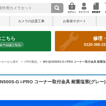
ログイン
マイページ
資料請求
カメラの設置工事
お客様サポート
はこちら
修理
0120-366-3
ォームはこちら
ーカーから探す
i-PRO製品
WV-QCN500S-G i-PRO コーナー取付金具 耐重
CN500S-G i-PRO コーナー取付金具 耐重塩害(グレー