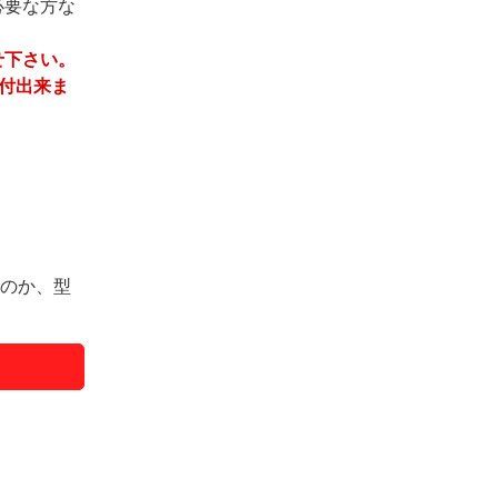
必要な方な
せ下さい。
受付出来ま
るのか、型