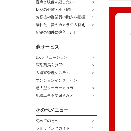
音声と映像を残したい
ケーブル
センサーライト・アラーム
レジの盗難・不正防止
お客様や従業員の動きを把握
コネクター
防犯ステッカー
壊れた・昔のカメラの入替え
その他周辺機器
宅配ボックス
新築の物件に導入したい
アウトレット品
他サービス
販売終了商品
DXソリューション
調剤薬局向けDX
入退室管理システム
マンションインターホン
超大型ソーラーカメラ
配線工事不要SIMカメラ
その他メニュー
初めての方へ
ショッピングガイド