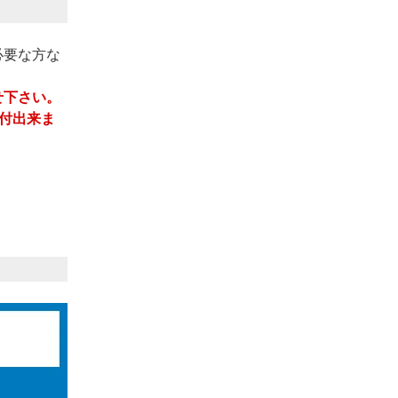
必要な方な
せ下さい。
受付出来ま