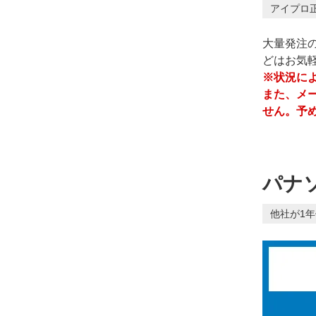
アイプロ
大量発注
どはお気
※状況に
また、メ
せん。予
パナソ
他社が1