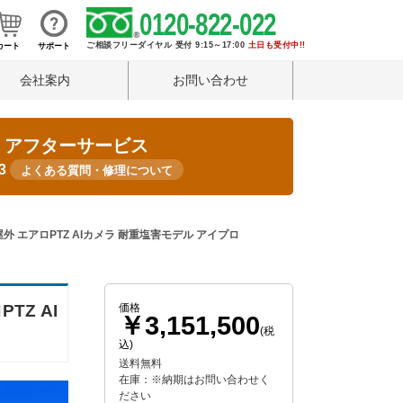
0120-822-022
ご相談フリーダイヤル 受付 9:15～17:00
土日も受付中!!
カート
サポート
会社案内
お問い合わせ
・アフターサービス
33
よくある質問・修理について
 40倍 屋外 エアロPTZ AIカメラ 耐重塩害モデル アイプロ
PTZ AI
価格
￥3,151,500
(税
込)
送料無料
在庫：※納期はお問い合わせく
ださい