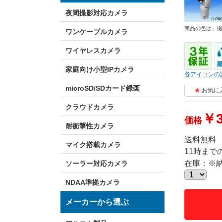
夜間撮影対応カメラ
商品の色は、
ワンケーブルカメラ
ワイヤレスカメラ
家庭向け小型IPカメラ
各アイコンの
microSD/SDカード録画
お気に
クラウドカメラ
￥3
価格
耐衝撃性カメラ
送料無料
マイク搭載カメラ
11時ま
在庫：※
ソーラー対応カメラ
NDAA準拠カメラ
メーカーから選ぶ