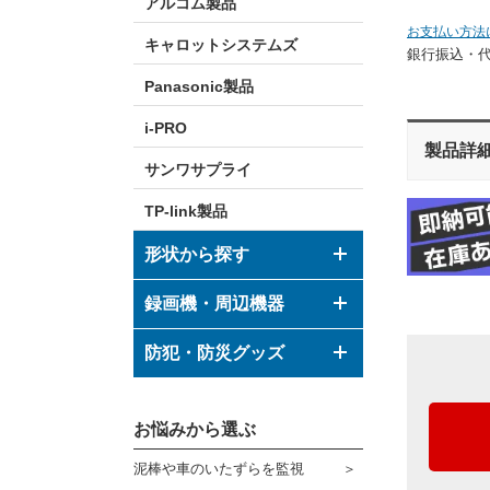
アルコム製品
お支払い方法
キャロットシステムズ
銀行振込・
Panasonic製品
i-PRO
製品詳
サンワサプライ
TP-link製品
形状から探す
ドーム型カメラ
録画機・周辺機器
ボックス型カメラ
デジタルレコーダー
防犯・防災グッズ
バレット型カメラ
モニター
防犯グッズ
その他形状のカメラ
お悩みから選ぶ
ハウジング
防災グッズ
泥棒や車のいたずらを監視
ブラケット
ダミーカメラ