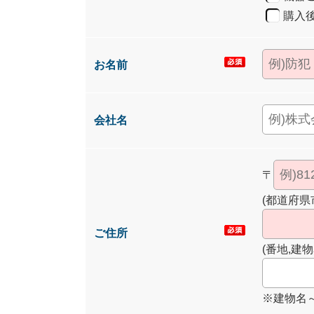
購入
お名前
会社名
〒
(都道府県
ご住所
(番地,建物
※建物名