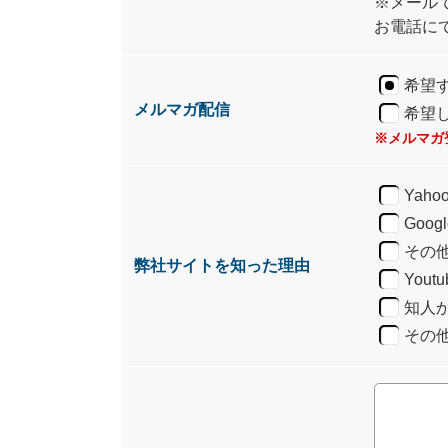
※メール
お電話に
希望
メルマガ配信
希望
※メルマガ
Yah
Goo
その
弊社サイトを知った理由
You
知人
その他