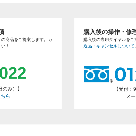
三者への開示や他の目的での使用はいたしません。当社プライ
ポリシーにつきましては次のページをご覧ください。
→
https://www.arucom.ne.jp/policy/index.html
．土日・祝祭日を挟んだ場合およびご質問の内容によっては、
積
購入後の操作・修
までに日数がかかる場合がございます。予めご了承ください。
りの商品をご提案します。カ
購入後の専用ダイヤルをご
さい！
返品・キャンセルについて
-022
平日のみ）】
【受付：9
こちら
メー