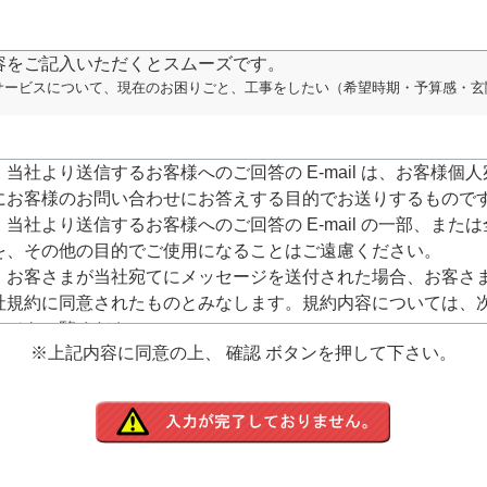
容をご記入いただくとスムーズです。
サービスについて、現在のお困りごと、工事をしたい（希望時期・予算感・玄
．当社より送信するお客様へのご回答の E-mail は、お客様個人
にお客様のお問い合わせにお答えする目的でお送りするもので
．当社より送信するお客様へのご回答の E-mail の一部、または
を、その他の目的でご使用になることはご遠慮ください。
．お客さまが当社宛てにメッセージを送付された場合、お客さ
社規約に同意されたものとみなします。規約内容については、
ージをご覧ください。
※上記内容に同意の上、 確認 ボタンを押して下さい。
ttps://www.arucom.ne.jp/rule/index.html
．E-mailでのご回答が不達の場合またはご質問の内容によって
での確認や電話・Fax・郵送でのご回答をさせて頂きますので
電話番号、Fax番号や名前、住所等のご記入をお願いいたしま
．お客様にご記入いただきました個人情報につきましては、当
任をもって管理し、お客様へのご回答にのみ使用させて頂きま