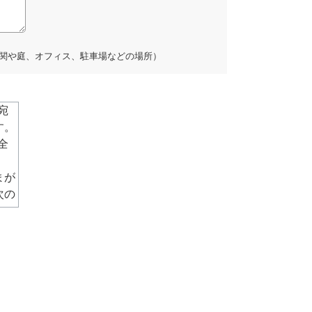
関や庭、オフィス、駐車場などの場所）
宛
す。
全
まが
次の
は電
、必
す。
社で
す。