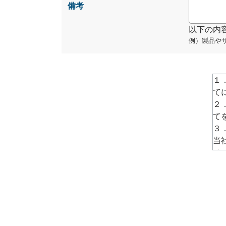
備考
以下の内
例）製品や
１
て
２
て
３
当
ペ
→
h
４
話
ず
５
責