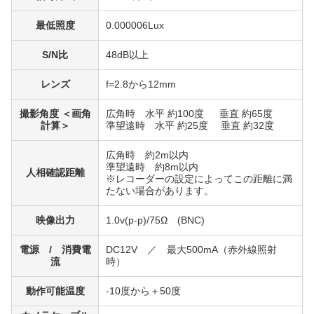
最低照度
0.000006Lux
S/N比
48dB以上
レンズ
f=2.8から12mm
撮影角度 ＜画角
広角時 水平 約100度 垂直 約65度
計算＞
準望遠時 水平 約25度 垂直 約32度
広角時 約2m以内
準望遠時 約8m以内
人相確認距離
※レコーダーの設定によってこの距離に満
たない場合があります。
映像出力
1.0v(p-p)/75Ω (BNC)
電源 / 消費電
DC12V ／ 最大500mA（赤外線照射
流
時）
動作可能温度
-10度から＋50度