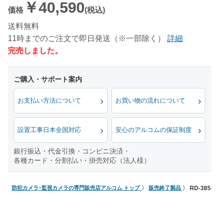
￥40,590
価格
(税込)
送料無料
11時までのご注文で即日発送（※一部除く）
詳細
完売しました。
お支払い方法について
お買い物の流れについて
設置工事日本全国対応
安心のアルコムの保証制度
銀行振込・代金引換・コンビニ決済・
各種カード・分割払い・掛売対応（法人様）
防犯カメラ･監視カメラの専門販売店アルコム トップ
販売終了製品
RD-38