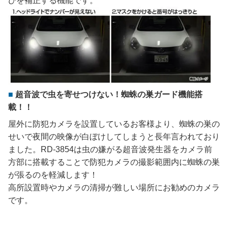
びを補正する機能です。
超音波で虫を寄せつけない！蜘蛛の巣ガード機能搭
載！！
屋外に防犯カメラを設置しているお客様より、蜘蛛の巣の
せいで夜間の映像が白ぼけしてしまうと長年言われており
ました。RD-3854は虫の嫌がる超音波発生器をカメラ前
方部に搭載することで防犯カメラの撮影範囲内に蜘蛛の巣
が張るのを軽減します！
高所設置時やカメラの清掃が難しい場所にお勧めのカメラ
です。