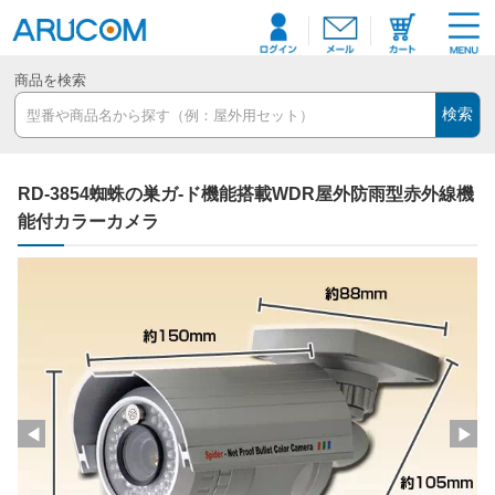
商品を検索
検索
RD-3854蜘蛛の巣ガ-ド機能搭載WDR屋外防雨型赤外線機
能付カラーカメラ
◀
▶