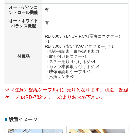
オートゲインコ
有
ントロール機能
オートホワイト
有
バランス機能
RD-0003（BNCP-RCAJ変換コネクター）
×1
RD-3306（安定化ACアダプター）×1
・製品保証書・取扱説明書×1
付属品
・取り付け用ステー×1
・ステー用取り付けネジ×4
・カメラ本体取り付けネジ×4
・映像確認用ケーブル×1
・六角レンチ×2
※《注意》配線ケーブルは別売りとなります。別途、配線
ケーブル(RD-732シリーズ)よりお求め下さい。
設置イメージ