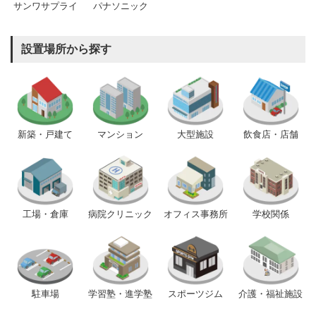
サンワサプライ
パナソニック
設置場所から探す
新築・戸建て
マンション
大型施設
飲食店・店舗
工場・倉庫
病院クリニック
オフィス事務所
学校関係
駐車場
学習塾・進学塾
スポーツジム
介護・福祉施設