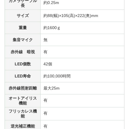
カメラケーブル
約0.25m
長
サイズ
約88(幅)×105(高)×222(奥)mm
重量
約1600ｇ
集音マイク
無
赤外線 暗視
有
LED個数
42個
LED寿命
約100,000時間
赤外線照射距離
最大25m
オートアイリス
有
機能
フリッカレス機
有
能
逆光補正機能
有