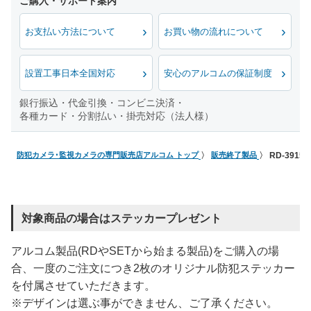
お支払い方法について
お買い物の流れについて
設置工事日本全国対応
安心のアルコムの保証制度
銀行振込・代金引換・コンビニ決済・
各種カード・分割払い・掛売対応（法人様）
防犯カメラ･監視カメラの専門販売店アルコム トップ
販売終了製品
RD-39
対象商品の場合はステッカープレゼント
アルコム製品(RDやSETから始まる製品)をご購入の場
合、一度のご注文につき2枚のオリジナル防犯ステッカー
を付属させていただきます。
※デザインは選ぶ事ができません、ご了承ください。