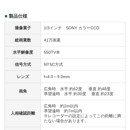
製品仕様
撮像素子
1/3インチ SONY カラーCCD
総画素数
41万画素
水平解像度
550TV本
信号方式
NTSC方式
レンズ
f=4.0～9.0mm
広角時 水平 約62度 垂直 約48度
画角
準望遠時 水平 約30度 垂直 約23度
広角時 約2m以内
準望遠時 約7m以内
人相確認距離
※レコーダーの設定によってこの距離に満
たない場合があります。