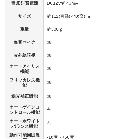
電源/消費電流
DC12V/約40mA
サイズ
約112(直径)×70(高)mm
重量
約380ｇ
集音マイク
無
赤外線暗視
無
オートアイリス
無
機能
フリッカレス機
無
能
逆光補正機能
無
オートゲインコ
有
ントロール機能
オートホワイト
有
バランス機能
動作可能周囲温
-10度～+50度