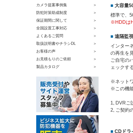
カメラ提案事例集
大容量5
防犯対策助成制度
標準で、5
保証期間に関して
※HDDは
全国設置工事対応
よくあるご質問
遠隔監
取扱説明書やチラシDL
インター
お客様の声
の再生を
お見積もりのご依頼
ご自宅の
製品カタログ
ェックす
※ネット
※この機
1, DV
2, ご契
CDドラ