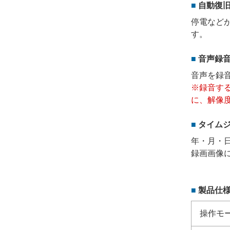
自動復
停電など
す。
音声録
音声を録
※録音す
に、解像度
タイム
年・月・
録画画像
製品仕
操作モ