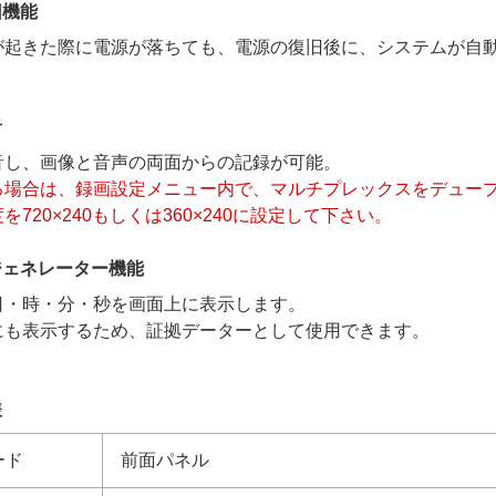
旧機能
が起きた際に電源が落ちても、電源の復旧後に、システムが自
音
音し、画像と音声の両面からの記録が可能。
る場合は、録画設定メニュー内で、マルチプレックスをデュー
を720×240もしくは360×240に設定して下さい。
ジェネレーター機能
日・時・分・秒を画面上に表示します。
にも表示するため、証拠データーとして使用できます。
様
ード
前面パネル