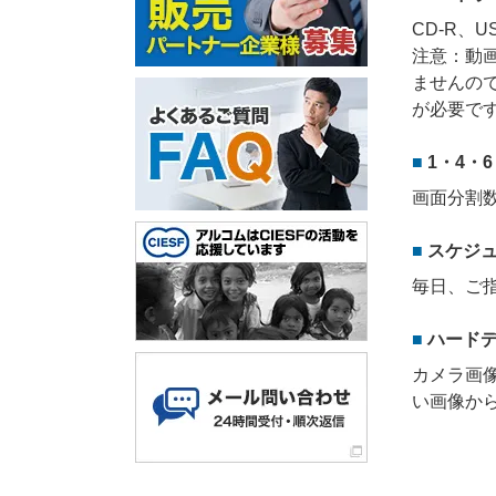
CD-R、
注意：動
ませんの
が必要で
1・4・
画面分割
スケジ
毎日、ご
ハード
カメラ画
い画像か