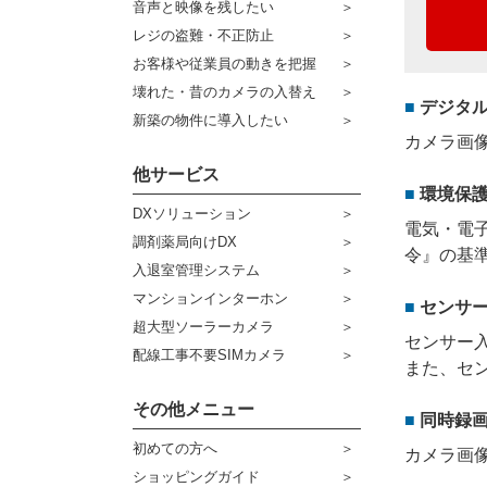
音声と映像を残したい
ケーブル
センサーライト・アラーム
レジの盗難・不正防止
お客様や従業員の動きを把握
コネクター
防犯ステッカー
壊れた・昔のカメラの入替え
デジタ
その他周辺機器
宅配ボックス
新築の物件に導入したい
カメラ画
アウトレット品
他サービス
環境保護
販売終了商品
DXソリューション
電気・電
調剤薬局向けDX
令』の基
入退室管理システム
マンションインターホン
センサ
超大型ソーラーカメラ
センサー
配線工事不要SIMカメラ
また、セ
その他メニュー
同時録
初めての方へ
カメラ画
ショッピングガイド