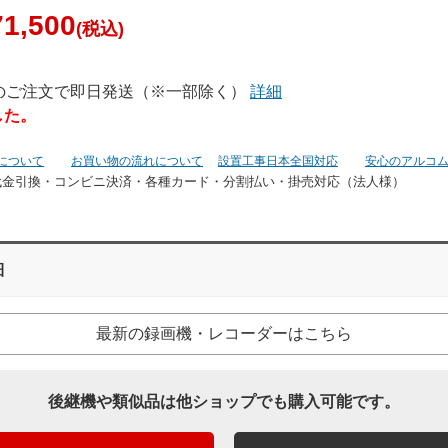
1,500
(税込)
でのご注文で即日発送（※一部除く）
詳細
した。
について
お買い物の流れについて
設置工事日本全国対応
安心のアルコ
代金引換・コンビニ決済・
各種カード・分割払い・掛売対応（法人様）
細
最新の録画機・レコーダーはこちら
後継機や類似品は他ショップでも購入可能です。