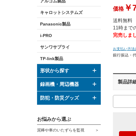
アルコム製品
￥7
価格
キャロットシステムズ
送料無料
Panasonic製品
11時ま
完売しま
i-PRO
サンワサプライ
お支払い方法
銀行振込・
TP-link製品
形状から探す
製品詳
ドーム型カメラ
録画機・周辺機器
ボックス型カメラ
デジタルレコーダー
防犯・防災グッズ
バレット型カメラ
モニター
防犯グッズ
その他形状のカメラ
お悩みから選ぶ
ハウジング
防災グッズ
泥棒や車のいたずらを監視
ブラケット
ダミーカメラ