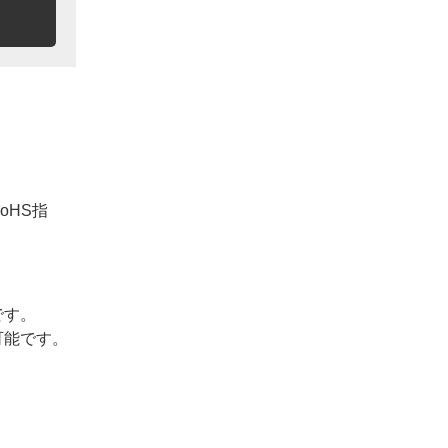
oHS指
です。
可能です。
。