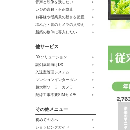
音声と映像を残したい
ケーブル
センサーライト・アラーム
レジの盗難・不正防止
お客様や従業員の動きを把握
コネクター
防犯ステッカー
壊れた・昔のカメラの入替え
その他周辺機器
宅配ボックス
新築の物件に導入したい
アウトレット品
他サービス
販売終了商品
DXソリューション
調剤薬局向けDX
入退室管理システム
マンションインターホン
超大型ソーラーカメラ
配線工事不要SIMカメラ
その他メニュー
初めての方へ
ショッピングガイド