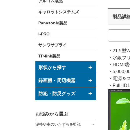
アルコム製品
キャロットシステムズ
製品詳
Panasonic製品
i-PRO
サンワサプライ
・21.5
TP-link製品
・水銀フ
・HDMI端
形状から探す
・5,000
・電源＆ス
ドーム型カメラ
録画機・周辺機器
・FullHD
ボックス型カメラ
デジタルレコーダー
防犯・防災グッズ
バレット型カメラ
モニター
防犯グッズ
その他形状のカメラ
お悩みから選ぶ
ハウジング
防災グッズ
泥棒や車のいたずらを監視
ブラケット
ダミーカメラ