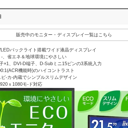
細
販売中のモニター・ディスプレイ一覧はこちら
型WLEDバックライト搭載ワイド液晶ディスプレイ
リ-、省エネ＆地球環境にやさしい
子×1、DVI-D端子、D-Subミニ15ピンの3系統入力
,000:1(ACR機能時)のハイコントラスト
ピ-カ-内蔵でシンプルスリムデザイン
1920ｘ1080モ-ド対応