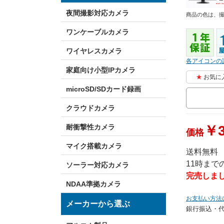
夜間撮影対応カメラ
商品の色は、
ワンケーブルカメラ
ワイヤレスカメラ
各アイコンの
家庭向け小型IPカメラ
お気に
microSD/SDカード録画
クラウドカメラ
￥3
耐衝撃性カメラ
価格
マイク搭載カメラ
送料無料
11時ま
ソーラー対応カメラ
完売しま
NDAA準拠カメラ
お支払い方法
メーカーから選ぶ
銀行振込・