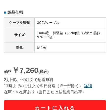
製品仕様
ケーブル種類
3C2Vケーブル
100m巻 個装箱（28cm[縦]ｘ28cm[横]ｘ
サイズ
9.9cm[高]）
重量
約4kg
￥7,260
価格
(税込)
2万円以上の注文で配送無料
11時までのご注文で即日発送（※一部除く）
詳細
在庫：○ 在庫あり（当日または翌営業日出荷）
カートに入れる