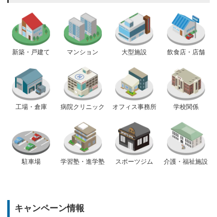
新築・戸建て
マンション
大型施設
飲食店・店舗
工場・倉庫
病院クリニック
オフィス事務所
学校関係
駐車場
学習塾・進学塾
スポーツジム
介護・福祉施設
キャンペーン情報