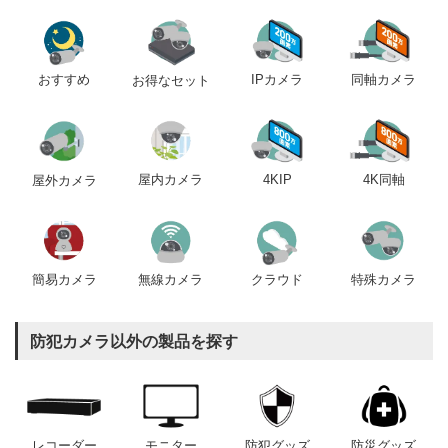
おすすめ
IPカメラ
同軸カメラ
お得なセット
屋内カメラ
4KIP
4K同軸
屋外カメラ
簡易カメラ
無線カメラ
クラウド
特殊カメラ
防犯カメラ以外の製品を探す
レコーダー
モニター
防犯グッズ
防災グッズ