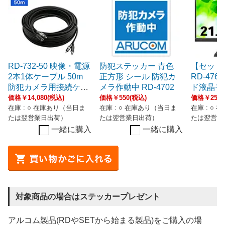
RD-732-50 映像・電源
防犯ステッカー 青色
【セット
2本1体ケーブル 50m
正方形 シール 防犯カ
RD-4766
防犯カメラ用接続ケー
メラ作動中 RD-4702
ド液晶モ
ブル
価格￥14,080(税込)
価格￥550(税込)
価格￥25,3
在庫 : ○ 在庫あり（当日ま
在庫 : ○ 在庫あり（当日ま
在庫 : ○
たは翌営業日出荷）
たは翌営業日出荷）
たは翌営業
一緒に購入
一緒に購入
対象商品の場合はステッカープレゼント
アルコム製品(RDやSETから始まる製品)をご購入の場