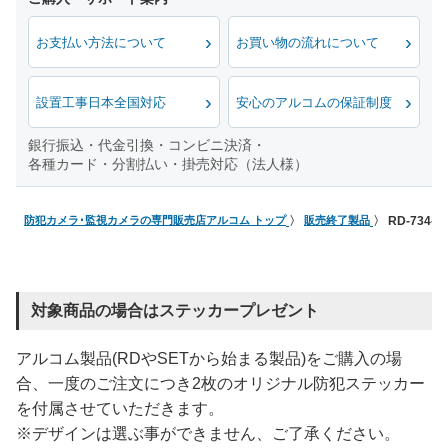
お支払い方法について
お買い物の流れについて
設置工事日本全国対応
安心のアルコムの保証制度
銀行振込・代金引換・コンビニ決済・
各種カード・分割払い・掛売対応（法人様）
防犯カメラ･監視カメラの専門販売店アルコム トップ
販売終了製品
RD-734
対象商品の場合はステッカープレゼント
アルコム製品(RDやSETから始まる製品)をご購入の場
合、一度のご注文につき2枚のオリジナル防犯ステッカー
を付属させていただきます。
※デザインは選ぶ事ができません、ご了承ください。