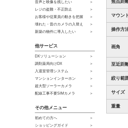
焦点距
音声と映像を残したい
ケーブル
センサーライト・アラーム
レジの盗難・不正防止
マウン
お客様や従業員の動きを把握
コネクター
防犯ステッカー
壊れた・昔のカメラの入替え
その他周辺機器
操作方
宅配ボックス
新築の物件に導入したい
アウトレット品
他サービス
画角
販売終了商品
DXソリューション
調剤薬局向けDX
至近距
入退室管理システム
絞り範
マンションインターホン
超大型ソーラーカメラ
サイズ
配線工事不要SIMカメラ
重量
その他メニュー
初めての方へ
ショッピングガイド