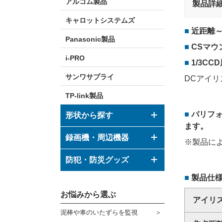
アルコム製品
製品詳
キャロットシステムズ
近距離
Panasonic製品
CSマウ
i-PRO
1/3CC
サンワサプライ
DCアイ
TP-link製品
バリフ
形状から探す
ます。
ドーム型カメラ
録画機・周辺機器
※製品に
ボックス型カメラ
デジタルレコーダー
防犯・防災グッズ
バレット型カメラ
製品仕
モニター
防犯グッズ
その他形状のカメラ
お悩みから選ぶ
ハウジング
アイリ
防災グッズ
泥棒や車のいたずらを監視
ブラケット
ダミーカメラ