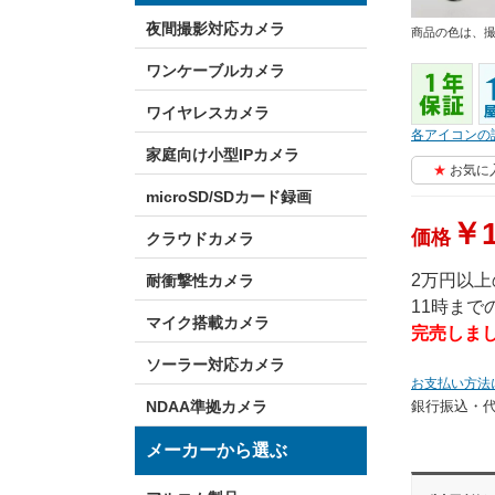
夜間撮影対応カメラ
商品の色は、
ワンケーブルカメラ
ワイヤレスカメラ
各アイコンの
家庭向け小型IPカメラ
お気に
microSD/SDカード録画
￥1
価格
クラウドカメラ
2万円以
耐衝撃性カメラ
11時ま
マイク搭載カメラ
完売しま
ソーラー対応カメラ
お支払い方法
銀行振込・
NDAA準拠カメラ
メーカーから選ぶ