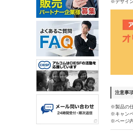
※デザイ
注意事
※製品の
※キャン
※ページ