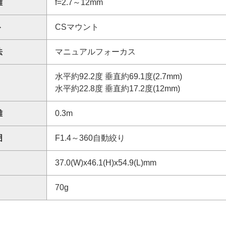
離
f=2.7～12mm
ト
CSマウント
法
マニュアルフォーカス
水平約92.2度 垂直約69.1度(2.7mm)
水平約22.8度 垂直約17.2度(12mm)
離
0.3m
囲
F1.4～360自動絞り
37.0(W)x46.1(H)x54.9(L)mm
70g