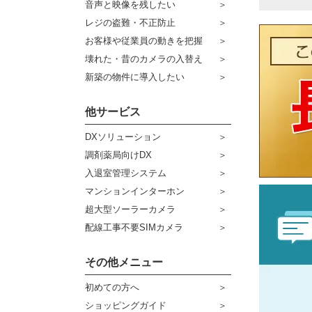
音声と映像を残したい
ケーブル
センサーライト・アラーム
レジの盗難・不正防止
お客様や従業員の動きを把握
コネクター
防犯ステッカー
壊れた・昔のカメラの入替え
その他周辺機器
宅配ボックス
新築の物件に導入したい
アウトレット品
他サービス
販売終了商品
DXソリューション
調剤薬局向けDX
入退室管理システム
マンションインターホン
超大型ソーラーカメラ
配線工事不要SIMカメラ
その他メニュー
初めての方へ
ショッピングガイド