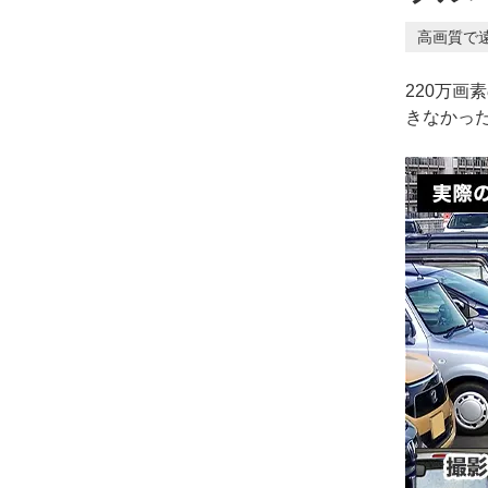
高画質で
220万
きなかっ