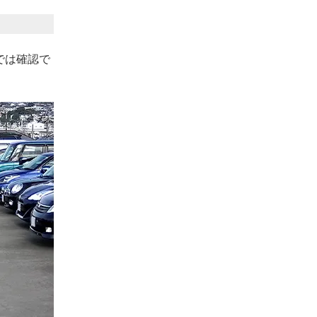
では確認で
。