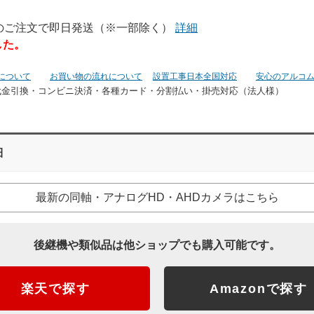
でのご注文で即日発送（※一部除く）
詳細
した。
について
お買い物の流れについて
設置工事日本全国対応
安心のアルコ
代金引換・コンビニ決済・
各種カード・分割払い・掛売対応（法人様）
細
最新の同軸・アナログHD・AHDカメラはこちら
後継機や類似品は他ショップでも購入可能です。
楽天で探す
Amazonで探す