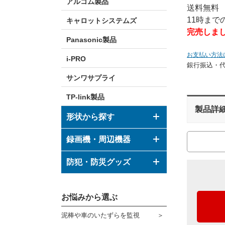
アルコム製品
送料無料
11時ま
キャロットシステムズ
完売しま
Panasonic製品
お支払い方法
i-PRO
銀行振込・
サンワサプライ
TP-link製品
製品詳
形状から探す
ドーム型カメラ
録画機・周辺機器
ボックス型カメラ
デジタルレコーダー
防犯・防災グッズ
バレット型カメラ
モニター
防犯グッズ
その他形状のカメラ
お悩みから選ぶ
ハウジング
防災グッズ
泥棒や車のいたずらを監視
ブラケット
ダミーカメラ