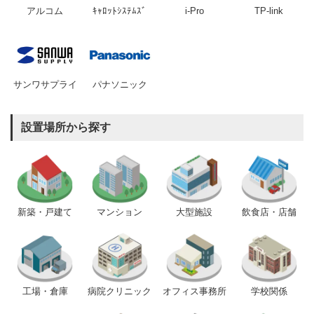
アルコム
ｷｬﾛｯﾄｼｽﾃﾑｽﾞ
i-Pro
TP-link
サンワサプライ
パナソニック
設置場所から探す
新築・戸建て
マンション
大型施設
飲食店・店舗
工場・倉庫
病院クリニック
オフィス事務所
学校関係