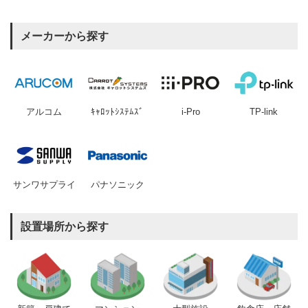
メーカーから探す
アルコム
ｷｬﾛｯﾄｼｽﾃﾑｽﾞ
i-Pro
TP-link
サンワサプライ
パナソニック
設置場所から探す