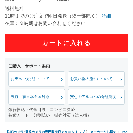
送料無料
11時までのご注文で即日発送（※一部除く）
詳細
在庫：※納期はお問い合わせください
カートに入れる
お支払い方法について
お買い物の流れについて
設置工事日本全国対応
安心のアルコムの保証制度
銀行振込・代金引換・コンビニ決済・
各種カード・分割払い・掛売対応（法人様）
防犯カメラ･監視カメラの専門販売店アルコム トップ
メーカーから探す
Pana