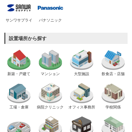
サンワサプライ
パナソニック
設置場所から探す
新築・戸建て
マンション
大型施設
飲食店・店舗
工場・倉庫
病院クリニック
オフィス事務所
学校関係