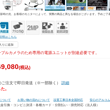
撮影時の光、お客様のモニターによって、実際の商品と異なる場合がございます。予めご了
説明はこちら
入りに追加
ーブルカメラのため専用の電源ユニットが別途必要です。
9,080
(税込)
でのご注文で即日発送（※一部除く）
詳細
した。
について
お買い物の流れについて
設置工事日本全国対応
安心のアルコ
代金引換・コンビニ決済・
各種カード・分割払い・掛売対応（法人様）