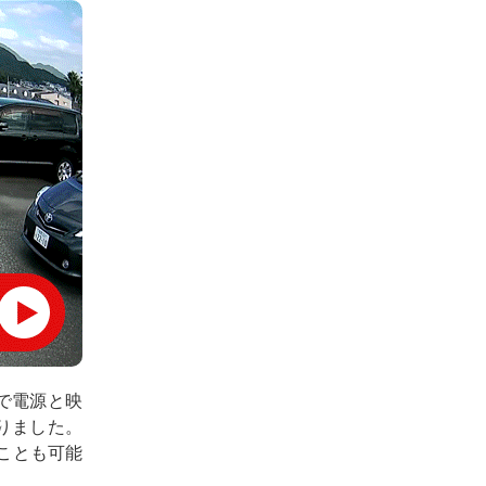
で電源と映
りました。
ことも可能