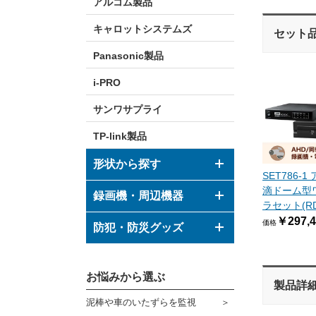
アルコム製品
キャロットシステムズ
セット
Panasonic製品
i-PRO
サンワサプライ
TP-link製品
形状から探す
SET786-
滴ドーム型
ドーム型カメラ
録画機・周辺機器
ラセット(RD
￥297,4
ボックス型カメラ
価格
デジタルレコーダー
防犯・防災グッズ
バレット型カメラ
モニター
防犯グッズ
その他形状のカメラ
お悩みから選ぶ
ハウジング
製品詳
防災グッズ
泥棒や車のいたずらを監視
ブラケット
ダミーカメラ