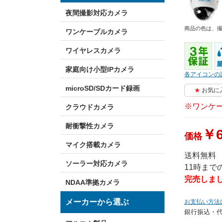
夜間撮影対応カメラ
商品の色は、
ワンケーブルカメラ
ワイヤレスカメラ
家庭向け小型IPカメラ
各アイコンの
microSD/SDカード録画
お気に
※ワンケ
クラウドカメラ
耐衝撃性カメラ
￥6
価格
マイク搭載カメラ
送料無料
ソーラー対応カメラ
11時ま
完売しま
NDAA準拠カメラ
メーカーから選ぶ
お支払い方法
銀行振込・