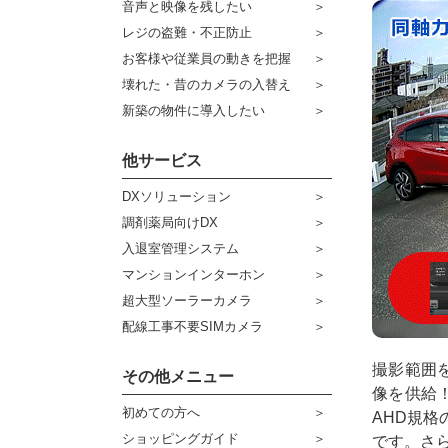
音声と映像を残したい
ケーブル
センサーライト・アラーム
レジの盗難・不正防止
お客様や従業員の動きを把握
コネクター
防犯ステッカー
壊れた・昔のカメラの入替え
その他周辺機器
宅配ボックス
新築の物件に導入したい
アウトレット品
他サービス
販売終了商品
DXソリューション
調剤薬局向けDX
入退室管理システム
マンションインターホン
超大型ソーラーカメラ
配線工事不要SIMカメラ
撮影範囲
その他メニュー
像を供給
初めての方へ
AHD規
ショッピングガイド
です。さ