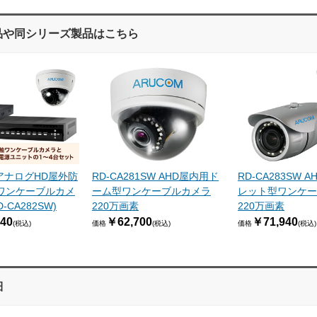
品や同シリーズ製品はこちら
1 アナログHD屋外防
RD-CA281SW AHD屋内用ド
RD-CA283SW 
ワンケーブルカメ
ーム型ワンケーブルカメラ
レット型ワンケー
-CA282SW)
220万画素
220万画素
40
￥62,700
￥71,940
(税込)
価格
(税込)
価格
(税込)
細