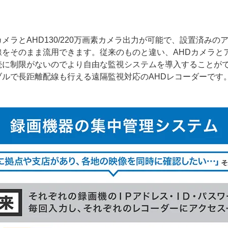
メラとAHD130/220万画素カメラ出力が可能で、設置済みの
線をそのまま流用できます。従来のものと違い、AHDカメラと
続に制限がないのでより自由な監視システムを導入することが
ブルで長距離配線も行える遠隔監視対応のAHDレコーダーです