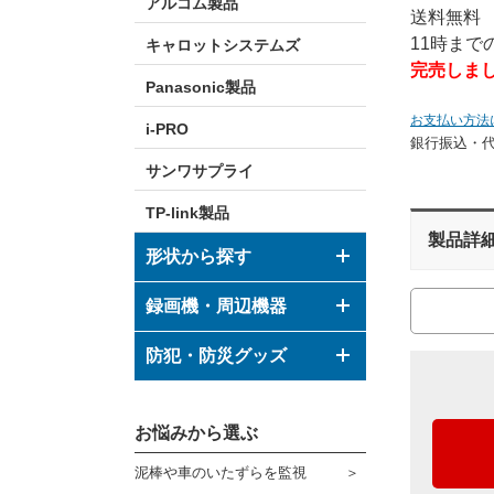
アルコム製品
送料無料
11時ま
キャロットシステムズ
完売しま
Panasonic製品
お支払い方法
i-PRO
銀行振込・
サンワサプライ
TP-link製品
製品詳
形状から探す
ドーム型カメラ
録画機・周辺機器
ボックス型カメラ
デジタルレコーダー
防犯・防災グッズ
バレット型カメラ
モニター
防犯グッズ
その他形状のカメラ
お悩みから選ぶ
ハウジング
防災グッズ
泥棒や車のいたずらを監視
ブラケット
ダミーカメラ