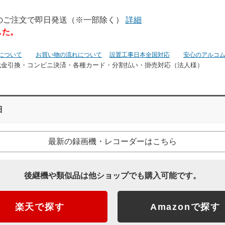
でのご注文で即日発送（※一部除く）
詳細
した。
について
お買い物の流れについて
設置工事日本全国対応
安心のアルコ
代金引換・コンビニ決済・
各種カード・分割払い・掛売対応（法人様）
細
最新の録画機・レコーダーはこちら
後継機や類似品は他ショップでも購入可能です。
楽天で探す
Amazonで探す