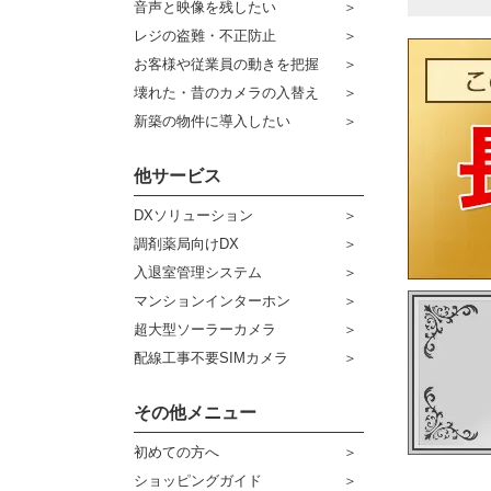
音声と映像を残したい
ケーブル
センサーライト・アラーム
レジの盗難・不正防止
お客様や従業員の動きを把握
コネクター
防犯ステッカー
壊れた・昔のカメラの入替え
その他周辺機器
宅配ボックス
新築の物件に導入したい
アウトレット品
他サービス
販売終了商品
DXソリューション
調剤薬局向けDX
入退室管理システム
マンションインターホン
超大型ソーラーカメラ
配線工事不要SIMカメラ
その他メニュー
初めての方へ
ショッピングガイド