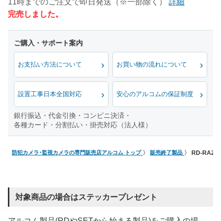
11時までのご注文で即日発送（※一部除く）
詳細
完売しました。
お支払い方法について
お買い物の流れについて
設置工事日本全国対応
安心のアルコムの保証制度
銀行振込・代金引換・コンビニ決済・
各種カード・分割払い・掛売対応（法人様）
防犯カメラ･監視カメラの専門販売店アルコム トップ
販売終了製品
RD-RA22
対象商品の場合はステッカープレゼント
アルコム製品(RDやSETから始まる製品)をご購入の場