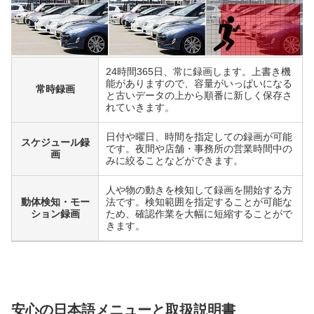
24時間365日、常に録画します。上書き機
能がありますので、容量がいっぱいになる
常時録画
と古いデータの上から順番に新しく保存さ
れていきます。
日付や曜日、時間を指定しての録画が可能
スケジュール録
です。夜間や店舗・事務所の営業時間中の
画
みに絞ることなどができます。
人や物の動きを検知して録画を開始する方
動体検知・モー
法です。検知範囲を指定することが可能な
ション録画
ため、確認作業を大幅に短縮することがで
きます。
安心の日本語メニューと取扱説明書