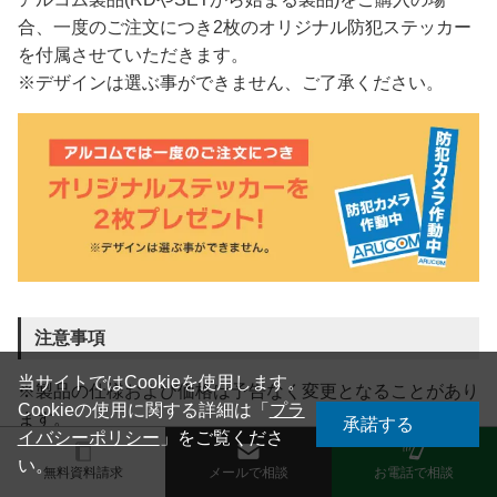
合、一度のご注文につき2枚のオリジナル防犯ステッカー
を付属させていただきます。
※デザインは選ぶ事ができません、ご了承ください。
注意事項
当サイトではCookieを使用します。
※製品の仕様および価格は予告なく変更となることがあり
Cookieの使用に関する詳細は「
プラ
ます。
承諾する
イバシーポリシー
」をご覧くださ
※キャンペーンは予告なく終了する場合がございます。
い。
※ページ内の写真はイメージの場合があります。
無料資料請求
メールで相談
お電話で相談