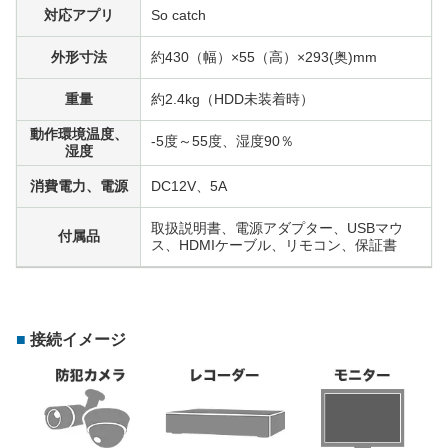
対応アプリ
So catch
外形寸法
約430（幅）×55（高）×293(奥)mm
重量
約2.4kg（HDD未装着時）
動作環境温度、
-5度～55度、湿度90％
湿度
消費電力、電源
DC12V、5A
取扱説明書、電源アダプター、USBマウ
付属品
ス、HDMIケーブル、リモコン、保証書
接続イメージ