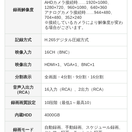
AHDカメラ接続時……1920×1080、
1280×720、960×1080、640×360
録画解像度
アナログカメラ接続時……944×480、
704×480、352×240
※接続しているカメラにより解像度が変わ
る場合がございます。
記録方式
H.265デジタル圧縮方式
映像入力
16CH（BNC）
映像出力
HDMI×1、VGA×1、BNC×1
分割表示
全画面・4分割・9分割・16分割
音声入出力
16入力（RCA）、2出力（RCA）
（RCA）
録画画質設定
10段階（最低1～最高10）
内蔵HDD
4000GB
自動録画、手動録画、スケジュール録画、
録画モード