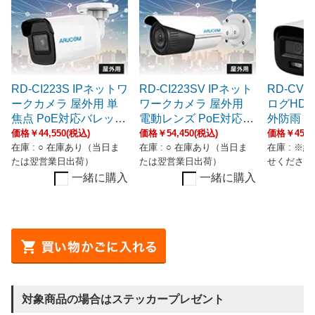
RD-CI223S IPネットワ
RD-CI223SV IPネット
RD-CV2
ークカメラ 屋外用 単
ワークカメラ 屋外用
ログHD2
焦点 PoE対応バレット
電動レンズ PoE対応バ
外防雨 
型
レット型
カメラ
価格￥44,550(税込)
価格￥54,450(税込)
価格￥45,1
在庫 : ○ 在庫あり（当日ま
在庫 : ○ 在庫あり（当日ま
在庫 : ※
たは翌営業日出荷）
たは翌営業日出荷）
せください
一緒に購入
一緒に購入
対象商品の場合はステッカープレゼント