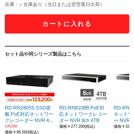
在庫：○ 在庫あり（当日または翌営業日出荷）
カートに入れる
セット品や同シリーズ製品はこちら
RD-RN2805S SSD搭
RD-RN8108B PoE対
RD-RN8
載 PoE対応ネットワー
応ネットワークレコー
ネットワ
クレコーダー NVR 4ch
ダー NVR 8ch 4TB
ー NVR 1
2TB
145200
価格￥277,200(税込)
価格￥328,
価格￥98,560(税込)