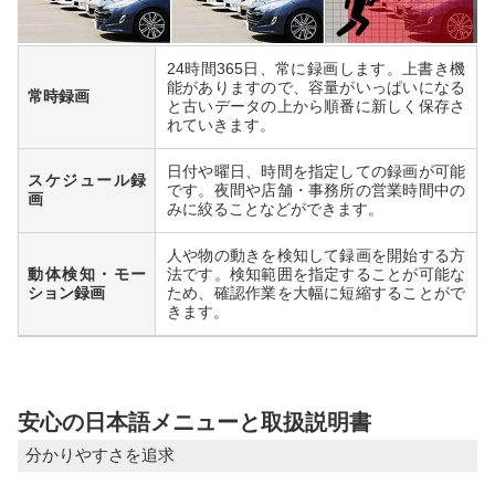
24時間365日、常に録画します。上書き機
能がありますので、容量がいっぱいになる
常時録画
と古いデータの上から順番に新しく保存さ
れていきます。
日付や曜日、時間を指定しての録画が可能
スケジュール録
です。夜間や店舗・事務所の営業時間中の
画
みに絞ることなどができます。
人や物の動きを検知して録画を開始する方
動体検知・モー
法です。検知範囲を指定することが可能な
ション録画
ため、確認作業を大幅に短縮することがで
きます。
安心の日本語メニューと取扱説明書
分かりやすさを追求