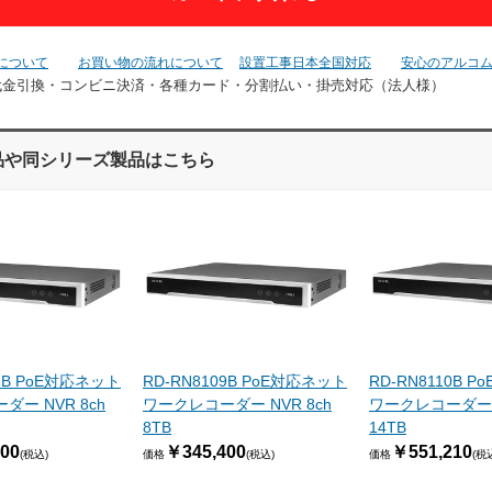
について
お買い物の流れについて
設置工事日本全国対応
安心のアルコ
代金引換・コンビニ決済・
各種カード・分割払い・掛売対応（法人様）
品や同シリーズ製品はこちら
08B PoE対応ネット
RD-RN8109B PoE対応ネット
RD-RN8110B 
ー NVR 8ch
ワークレコーダー NVR 8ch
ワークレコーダー N
8TB
14TB
00
￥345,400
￥551,210
(税込)
価格
(税込)
価格
(税