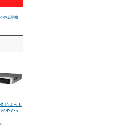
ムの保証制度
PoE対応ネット
VR 8ch
込)