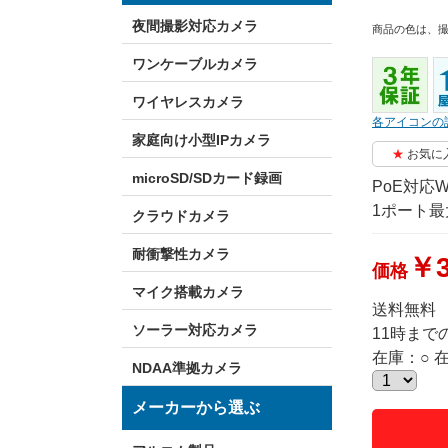
夜間撮影対応カメラ
商品の色は、
ワンケーブルカメラ
ワイヤレスカメラ
各アイコンの
家庭向け小型IPカメラ
お気に
microSD/SDカード録画
PoE対応W
1ポート最
クラウドカメラ
耐衝撃性カメラ
￥3
価格
マイク搭載カメラ
送料無料
ソーラー対応カメラ
11時ま
在庫：○ 
NDAA準拠カメラ
メーカーから選ぶ