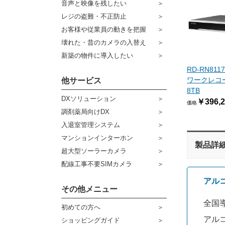
音声と映像を残したい
ケーブル
センサーライト・アラーム
レジの盗難・不正防止
お客様や従業員の動きを把握
コネクター
防犯ステッカー
壊れた・昔のカメラの入替え
その他周辺機器
宅配ボックス
新築の物件に導入したい
RD-RN81
アウトレット品
ワークレコーダ
他サービス
8TB
販売終了商品
DXソリューション
￥396,2
価格
調剤薬局向けDX
入退室管理システム
マンションインターホン
製品詳
超大型ソーラーカメラ
配線工事不要SIMカメラ
アル
その他メニュー
全国導
初めての方へ
アル
ショッピングガイド