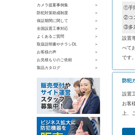
カメラ提案事例集
①手
防犯対策助成制度
②コ
保証期間に関して
③多
全国設置工事対応
よくあるご質問
設置
取扱説明書やチラシDL
べて
お客様の声
です
お見積もりのご依頼
製品カタログ
防犯
設置
お客
上、