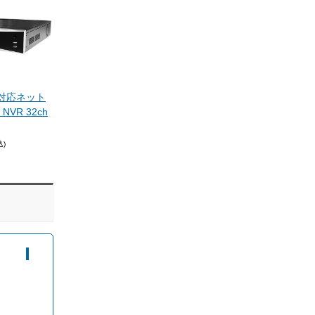
oE対応ネット
VR 32ch
込)