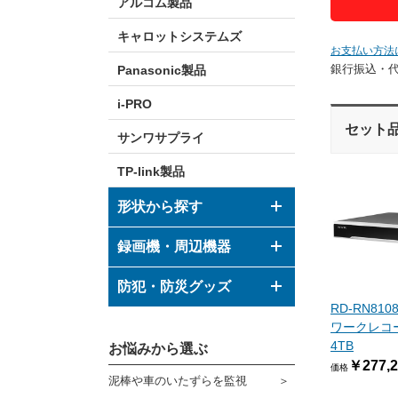
アルコム製品
キャロットシステムズ
お支払い方法
銀行振込・
Panasonic製品
i-PRO
セット
サンワサプライ
TP-link製品
形状から探す
ドーム型カメラ
録画機・周辺機器
ボックス型カメラ
デジタルレコーダー
防犯・防災グッズ
RD-RN81
バレット型カメラ
モニター
防犯グッズ
ワークレコーダ
4TB
その他形状のカメラ
お悩みから選ぶ
ハウジング
防災グッズ
￥277,2
価格
泥棒や車のいたずらを監視
ブラケット
ダミーカメラ