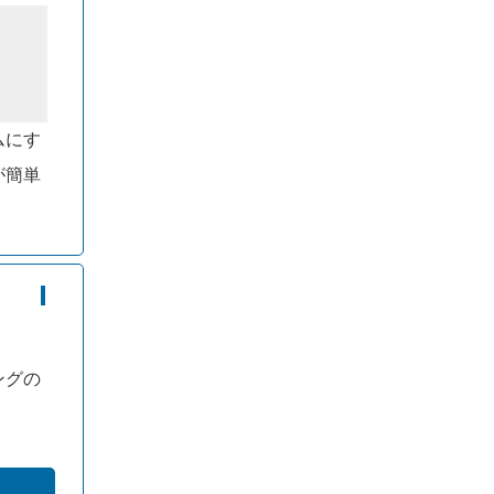
ムにす
が簡単
ングの