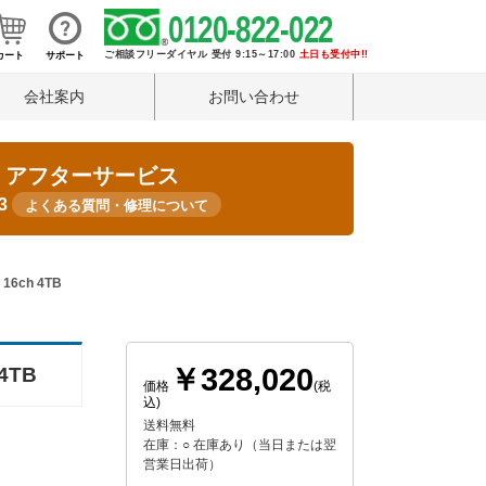
0120-822-022
ご相談フリーダイヤル 受付 9:15～17:00
土日も受付中!!
カート
サポート
会社案内
お問い合わせ
・アフターサービス
33
よくある質問・修理について
6ch 4TB
￥328,020
4TB
価格
(税
込)
送料無料
在庫：○ 在庫あり（当日または翌
営業日出荷）