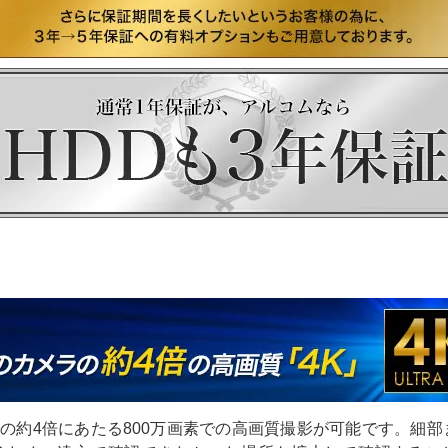
素の約4倍にあたる800万画素での高画質撮影が可能です。細