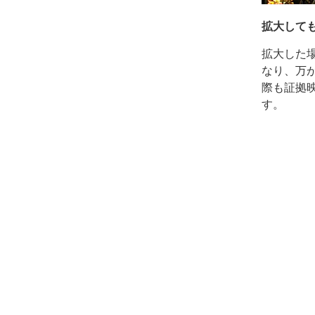
拡大して
拡大した
なり、万
際も証拠
す。