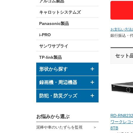
アルコム製品
キャロットシステムズ
Panasonic製品
お支払い方法
i-PRO
銀行振込・
サンワサプライ
セット
TP-link製品
形状から探す
ドーム型カメラ
録画機・周辺機器
ボックス型カメラ
デジタルレコーダー
防犯・防災グッズ
バレット型カメラ
モニター
防犯グッズ
RD-RN82
その他形状のカメラ
お悩みから選ぶ
ハウジング
防災グッズ
ワークレコーダ
泥棒や車のいたずらを監視
8TB
ブラケット
ダミーカメラ