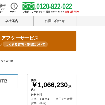
0120-822-022
ご相談フリーダイヤル 受付 9:15～17:00
土日も受付中!!
カート
サポート
会社案内
お問い合わせ
・アフターサービス
33
よくある質問・修理について
ch 40TB
0TB
価格
￥1,066,230
(税
込)
送料無料
在庫：○ 在庫あり（当日または翌
営業日出荷）