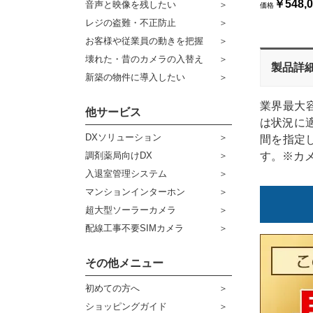
￥548,0
音声と映像を残したい
価格
ケーブル
センサーライト・アラーム
レジの盗難・不正防止
お客様や従業員の動きを把握
コネクター
防犯ステッカー
壊れた・昔のカメラの入替え
製品詳
その他周辺機器
宅配ボックス
新築の物件に導入したい
アウトレット品
業界最大
他サービス
は状況に
販売終了商品
DXソリューション
間を指定
す。※カ
調剤薬局向けDX
入退室管理システム
マンションインターホン
超大型ソーラーカメラ
配線工事不要SIMカメラ
その他メニュー
初めての方へ
ショッピングガイド