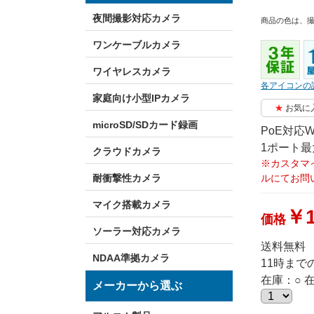
夜間撮影対応カメラ
商品の色は、
ワンケーブルカメラ
ワイヤレスカメラ
各アイコンの
家庭向け小型IPカメラ
お気に
microSD/SDカード録画
PoE対応W
1ポート最
クラウドカメラ
※カスタマ
耐衝撃性カメラ
ルにてお問
マイク搭載カメラ
￥1
価格
ソーラー対応カメラ
送料無料
NDAA準拠カメラ
11時ま
在庫：○ 
メーカーから選ぶ