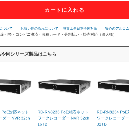
カートに入れる
について
お買い物の流れについて
設置工事日本全国対応
安心のアルコ
代金引換・コンビニ決済・
各種カード・分割払い・掛売対応（法人様）
品や同シリーズ製品はこちら
32 PoE対応ネット
RD-RN8233 PoE対応ネット
RD-RN8234 P
ー NVR 32ch
ワークレコーダー NVR 32ch
ワークレコーダー N
16TB
32TB