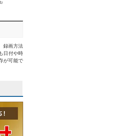
込)
。録画方法
も日付や時
存が可能で