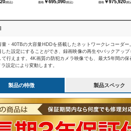
20
￥695,090
￥975,920
(税込)
価格
(税込)
価格
(税
細
容量・40TBの大容量HDDを搭載したネットワークレコーダー
適した設定にすることができ、録画映像の再生やバックアップ
して行えます。4K画質の防犯カメラ映像でも、最大5年間の保
メラ設定により変動します。
製品の特徴
製品スペック