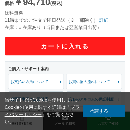
￥94,710
価格
(税込)
送料無料
11時までのご注文で即日発送（※一部除く）
詳細
在庫：○ 在庫あり（当日または翌営業日出荷）
カートに入れる
お支払い方法について
お買い物の流れについて
設置工事日本全国対応
安心のアルコムの保証制度
当サイトではCookieを使用します。
Cookieの使用に関する詳細は「
プラ
承諾する
銀行振込・代金引換・コンビニ決済・
イバシーポリシー
」をご覧くださ
各種カード・分割払い・掛売対応（法人様）
い。
無料資料請求
メールで相談
お電話で相談