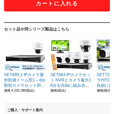
カートに入れる
セット品や同シリーズ製品はこちら
SET695-1 IPカメラ屋
SET663 IPカメラセッ
SET723
外防滴ドーム型1～4台
ト NVRとカメラ最大1
ラHITO
防犯カメラセット(RD-
6台を自由に組み合わ
自由に組
CI282SV)
せ可能 アルコムおすす
なセット
価格￥235,290(税込)
価格(税込)
価格(税込)
めNo.1